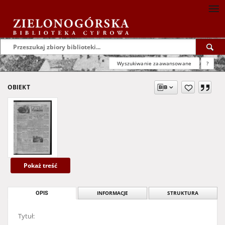
Wyszukiwanie zaawansowane
?
OBIEKT
Pokaż treść
OPIS
INFORMACJE
STRUKTURA
Tytuł: