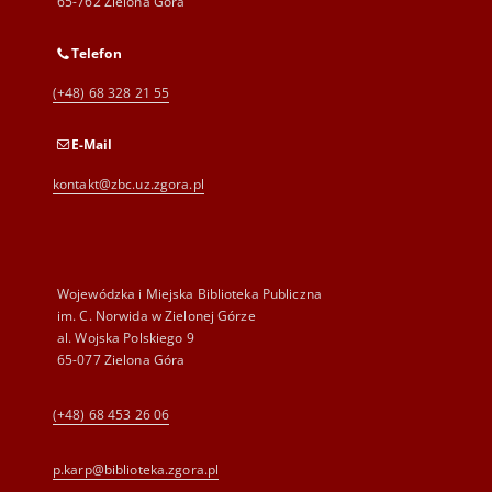
65-762 Zielona Góra
Telefon
(+48) 68 328 21 55
E-Mail
kontakt@zbc.uz.zgora.pl
Wojewódzka i Miejska Biblioteka Publiczna
im. C. Norwida w Zielonej Górze
al. Wojska Polskiego 9
65-077 Zielona Góra
(+48) 68 453 26 06
p.karp@biblioteka.zgora.pl