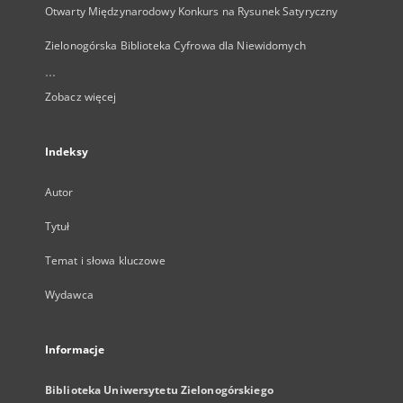
Otwarty Międzynarodowy Konkurs na Rysunek Satyryczny
Zielonogórska Biblioteka Cyfrowa dla Niewidomych
...
Zobacz więcej
Indeksy
Autor
Tytuł
Temat i słowa kluczowe
Wydawca
Informacje
Biblioteka Uniwersytetu Zielonogórskiego