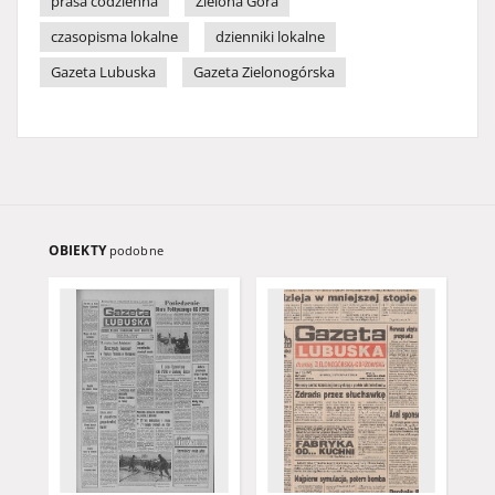
prasa codzienna
Zielona Góra
czasopisma lokalne
dzienniki lokalne
Gazeta Lubuska
Gazeta Zielonogórska
OBIEKTY
podobne