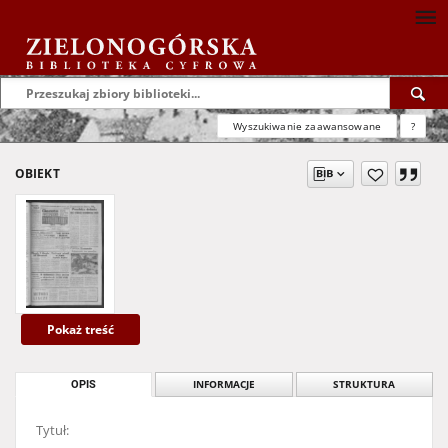
Wyszukiwanie zaawansowane
?
OBIEKT
Pokaż treść
OPIS
INFORMACJE
STRUKTURA
Tytuł: