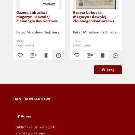
Gazeta Lubuska :
Gazeta Lubuska :
Gaz
magazyn : dawniej
magazyn : dawniej
ma
Zielonogórska-Gorzowska
Zielonogórska-Gorzowska
Zi
R. XL [właśc. XLI], nr 300
R. XL [właśc. XLI], nr 238
R. 
(23/24/25/26/27 grudnia
(10/11 października
(3/
Rataj, Mirosław. Red. nacz.
Rataj, Mirosław. Red. nacz.
Rat
1992). - Wyd. 1
1992). - Wyd. 1
Wy
1992
1992
199
czasopisma
czasopisma
cza
Więcej
DANE KONTAKTOWE
Adres
Biblioteka Uniwersytetu
Zielonogórskiego