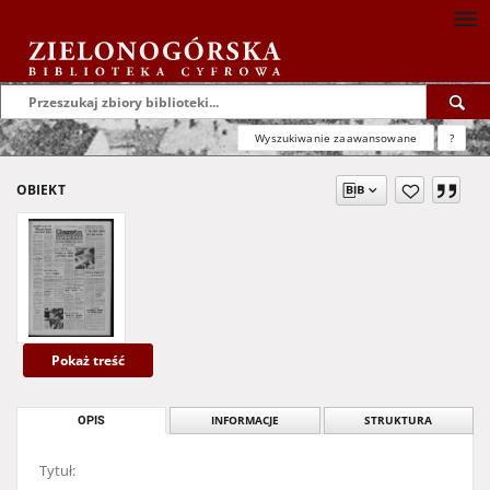
Wyszukiwanie zaawansowane
?
OBIEKT
Pokaż treść
OPIS
INFORMACJE
STRUKTURA
Tytuł: