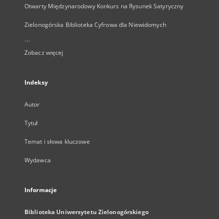
Otwarty Międzynarodowy Konkurs na Rysunek Satyryczny
Zielonogórska Biblioteka Cyfrowa dla Niewidomych
...
Zobacz więcej
Indeksy
Autor
Tytuł
Temat i słowa kluczowe
Wydawca
Informacje
Biblioteka Uniwersytetu Zielonogórskiego