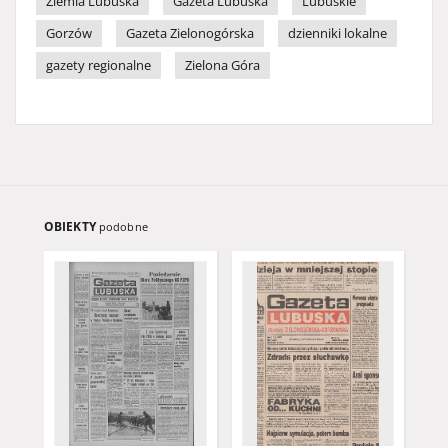
Ziemia Lubuska
Gazeta Lubuska
Lubuskie
Gorzów
Gazeta Zielonogórska
dzienniki lokalne
gazety regionalne
Zielona Góra
OBIEKTY
podobne