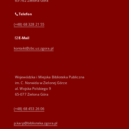
65-762 Zielona Góra
Telefon
(+48) 68 328 21 55
E-Mail
kontakt@zbc.uz.zgora.pl
Wojewódzka i Miejska Biblioteka Publiczna
im. C. Norwida w Zielonej Górze
al. Wojska Polskiego 9
65-077 Zielona Góra
(+48) 68 453 26 06
p.karp@biblioteka.zgora.pl