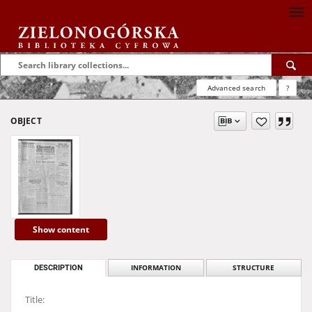
Advanced search
?
OBJECT
Show content
DESCRIPTION
INFORMATION
STRUCTURE
Title: