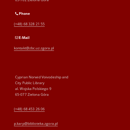
Phone
(+48) 68 328 21 55
E-Mail
kontakt@zbc.uz.zgora.pl
Cyprian Norwid Voivodeship and
City Public Library
al. Wojska Polskiego 9
65-077 Zielona Góra
(+48) 68 453 26 06
p.karp@biblioteka.zgora.pl