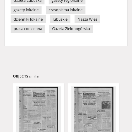
Gazeta Lubuska
gazety regionalne
gazety lokalne
czasopisma lokalne
dzienniki lokalne
lubuskie
Nasza Wieś
prasa codzienna
Gazeta Zielonogórska
OBJECTS
similar