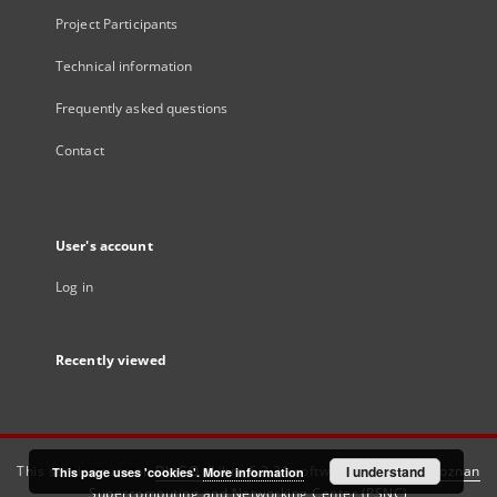
Project Participants
Technical information
Frequently asked questions
Contact
User's account
Log in
Recently viewed
This service runs on
DInGO dLibra 6.3.21
software created by
I understand
Poznan
This page uses 'cookies'.
More information
Supercomputing and Networking Center (PSNC)