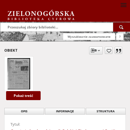
Wyszukiwanie zaawansowane
?
OBIEKT
Pokaż treść
OPIS
INFORMACJE
STRUKTURA
Tytuł: