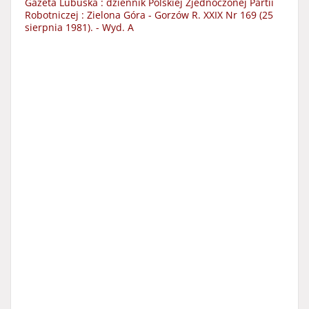
Gazeta Lubuska : dziennik Polskiej Zjednoczonej Partii
Robotniczej : Zielona Góra - Gorzów R. XXIX Nr 169 (25
sierpnia 1981). - Wyd. A