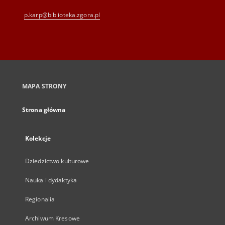
p.karp@biblioteka.zgora.pl
MAPA STRONY
Strona główna
Kolekcje
Dziedzictwo kulturowe
Nauka i dydaktyka
Regionalia
Archiwum Kresowe