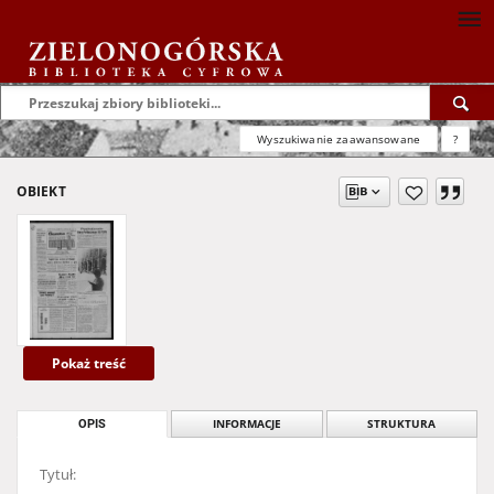
Wyszukiwanie zaawansowane
?
OBIEKT
Pokaż treść
OPIS
INFORMACJE
STRUKTURA
Tytuł: