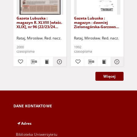
Gazeta Lubuska :
Gazeta Lubuska :
Gaz
magazyn R. XLVIII [właśc.
magazyn : dawniej
ma
XLIX], nr 96 (22/23/24
Zielonogórska-Gorzowska
Zi
kwietnia 2000). - Wyd. A
R. XL [właśc. XLI], nr 300
R. 
(23/24/25/26/27 grudnia
(10
Rataj, Mirosław. Red. nacz.
Rataj, Mirosław. Red. nacz.
Rat
1992). - Wyd. 1
199
2000
1992
199
czasopisma
czasopisma
cza
Więcej
DANE KONTAKTOWE
Adres
Biblioteka Uniwersytetu