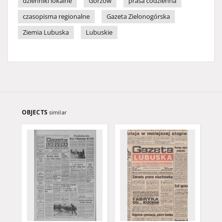
dzienniki lokalne
Gorzów
prasa codzienna
czasopisma regionalne
Gazeta Zielonogórska
Ziemia Lubuska
Lubuskie
OBJECTS
similar