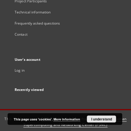
Project Participants
Technical information
Frequently asked questions
Contact
User's account
Log in
Recently viewed
This service runs on
DInGO dLibra 6.3.21
software created by
I understand
Poznan
This page uses 'cookies'.
More information
Supercomputing and Networking Center (PSNC)