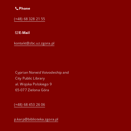
Phone
(+48) 68 328 21 55
E-Mail
kontakt@zbc.uz.zgora.pl
Cyprian Norwid Voivodeship and
City Public Library
al. Wojska Polskiego 9
65-077 Zielona Góra
(+48) 68 453 26 06
p.karp@biblioteka.zgora.pl