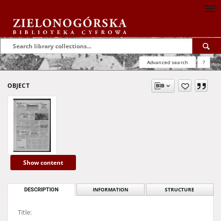
Advanced search
?
OBJECT
Show content
DESCRIPTION
INFORMATION
STRUCTURE
Title: