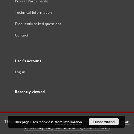
Project Participants
Technical information
Frequently asked questions
Contact
User's account
Log in
Recently viewed
This service runs on
DInGO dLibra 6.3.21
software created by
I understand
Poznan
This page uses 'cookies'.
More information
Supercomputing and Networking Center (PSNC)