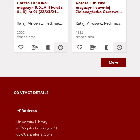
Gazeta Lubuska :
Gazeta Lubuska :
Gaz
magazyn R. XLVIII [właśc.
magazyn : dawniej
ma
XLIX], nr 96 (22/23/24
Zielonogórska-Gorzowska
Zi
kwietnia 2000). - Wyd. A
R. XL [właśc. XLI], nr 300
R. 
(23/24/25/26/27 grudnia
(10
Rataj, Mirosław. Red. nacz.
Rataj, Mirosław. Red. nacz.
Rat
1992). - Wyd. 1
199
2000
1992
199
czasopisma
czasopisma
cza
More
CONTACT DETAILS
Address
University Library
al. Wojska Polskiego 71
65-762 Zielona Góra