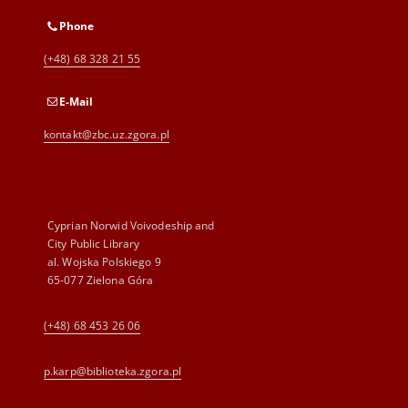
Phone
(+48) 68 328 21 55
E-Mail
kontakt@zbc.uz.zgora.pl
Cyprian Norwid Voivodeship and
City Public Library
al. Wojska Polskiego 9
65-077 Zielona Góra
(+48) 68 453 26 06
p.karp@biblioteka.zgora.pl