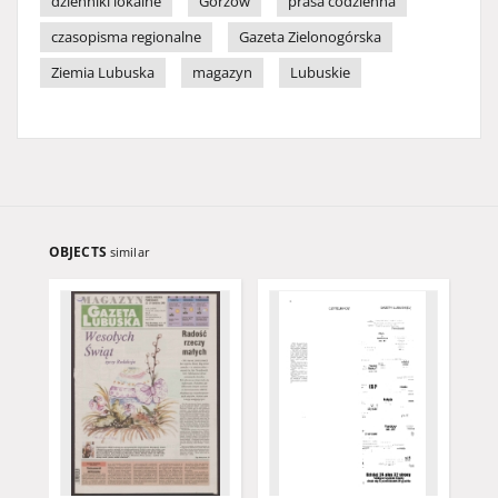
dzienniki lokalne
Gorzów
prasa codzienna
czasopisma regionalne
Gazeta Zielonogórska
Ziemia Lubuska
magazyn
Lubuskie
OBJECTS
similar