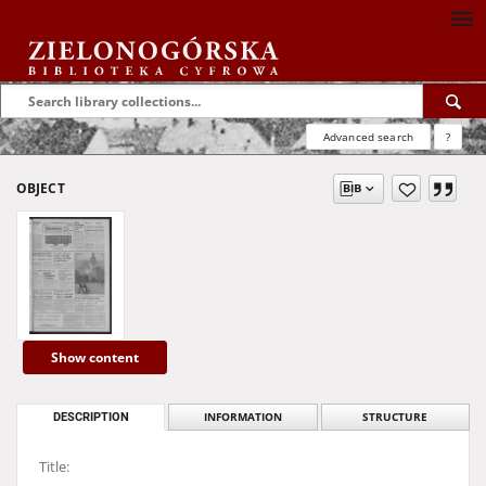
Advanced search
?
OBJECT
Show content
DESCRIPTION
INFORMATION
STRUCTURE
Title: