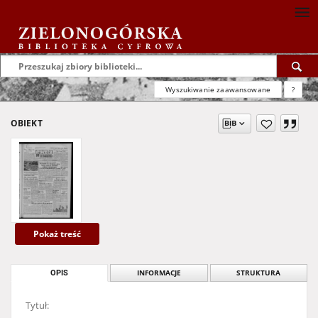
Wyszukiwanie zaawansowane
?
OBIEKT
Pokaż treść
OPIS
INFORMACJE
STRUKTURA
Tytuł: