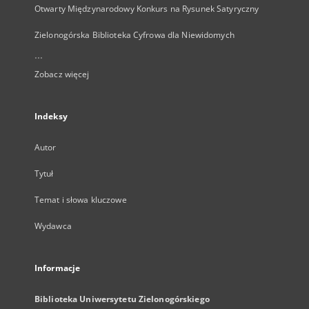
Otwarty Międzynarodowy Konkurs na Rysunek Satyryczny
Zielonogórska Biblioteka Cyfrowa dla Niewidomych
...
Zobacz więcej
Indeksy
Autor
Tytuł
Temat i słowa kluczowe
Wydawca
Informacje
Biblioteka Uniwersytetu Zielonogórskiego