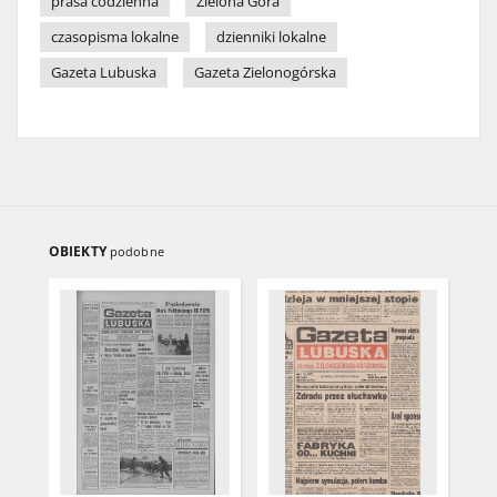
prasa codzienna
Zielona Góra
czasopisma lokalne
dzienniki lokalne
Gazeta Lubuska
Gazeta Zielonogórska
OBIEKTY
podobne