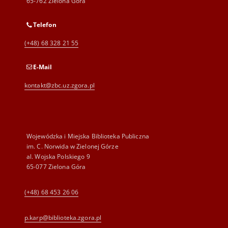
65-762 Zielona Góra
Telefon
(+48) 68 328 21 55
E-Mail
kontakt@zbc.uz.zgora.pl
Wojewódzka i Miejska Biblioteka Publiczna
im. C. Norwida w Zielonej Górze
al. Wojska Polskiego 9
65-077 Zielona Góra
(+48) 68 453 26 06
p.karp@biblioteka.zgora.pl