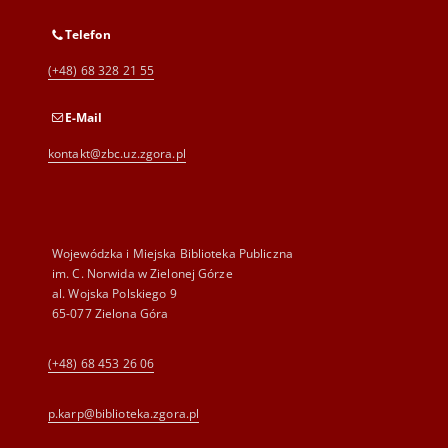
Telefon
(+48) 68 328 21 55
E-Mail
kontakt@zbc.uz.zgora.pl
Wojewódzka i Miejska Biblioteka Publiczna
im. C. Norwida w Zielonej Górze
al. Wojska Polskiego 9
65-077 Zielona Góra
(+48) 68 453 26 06
p.karp@biblioteka.zgora.pl