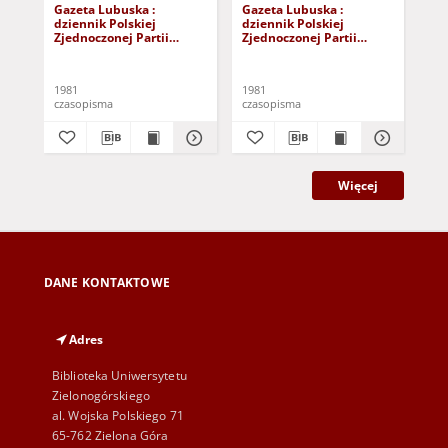
Gazeta Lubuska :
Gazeta Lubuska :
Gaz
dziennik Polskiej
dziennik Polskiej
dzi
Zjednoczonej Partii
Zjednoczonej Partii
Zje
Robotniczej : Zielona
Robotniczej : Zielona
Rob
Góra - Gorzów R. XXIX Nr
Góra - Gorzów R. XXIX Nr
Gór
241 (3 grudnia 1981). -
236 (26 listopada 1981). -
231
1981
1981
198
Wyd. A
Wyd. A
Wy
czasopisma
czasopisma
cza
Więcej
DANE KONTAKTOWE
Adres
Biblioteka Uniwersytetu
Zielonogórskiego
al. Wojska Polskiego 71
65-762 Zielona Góra