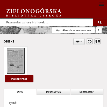
Wyszukiwanie zaawansowane
?
OBIEKT
Pokaż treść
OPIS
INFORMACJE
STRUKTURA
Tytuł: