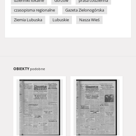
dzienniki lokalne
Gorzów
prasa codzienna
czasopisma regionalne
Gazeta Zielonogórska
Ziemia Lubuska
Lubuskie
Nasza Wieś
OBIEKTY
podobne