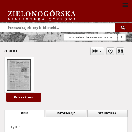
Wyszukiwanie zaawansowane
?
OBIEKT
Pokaż treść
OPIS
INFORMACJE
STRUKTURA
Tytuł: