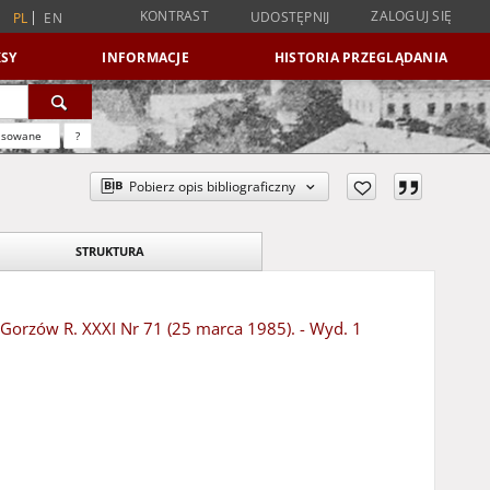
KONTRAST
ZALOGUJ SIĘ
UDOSTĘPNIJ
PL
EN
SY
INFORMACJE
HISTORIA PRZEGLĄDANIA
nsowane
?
Pobierz opis bibliograficzny
STRUKTURA
- Gorzów R. XXXI Nr 71 (25 marca 1985). - Wyd. 1