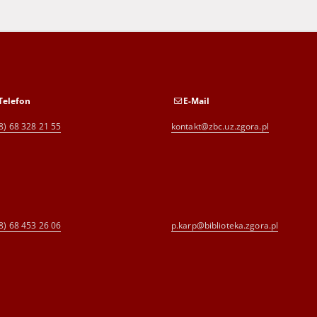
Telefon
E-Mail
8) 68 328 21 55
kontakt@zbc.uz.zgora.pl
8) 68 453 26 06
p.karp@biblioteka.zgora.pl