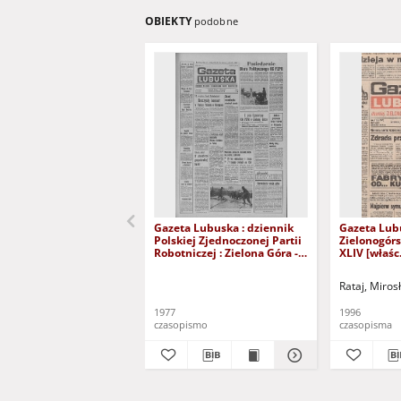
OBIEKTY
podobne
Gazeta Lubuska : dziennik
Gazeta Lub
Polskiej Zjednoczonej Partii
Zielonogór
Robotniczej : Zielona Góra -
XLIV [właśc.
Gorzów R. XXVI Nr 43 (23
marca 1996)
lutego 1977). - Wyd. A
Rataj, Miros
1977
1996
czasopismo
czasopisma