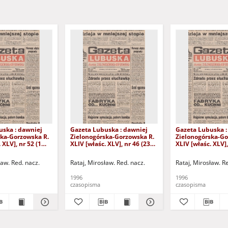
uska : dawniej
Gazeta Lubuska : dawniej
Gazeta Lubuska :
ska-Gorzowska R.
Zielonogórska-Gorzowska R.
Zielonogórska-Go
 XLV], nr 52 (1
XLIV [właśc. XLV], nr 46 (23
XLIV [właśc. XLV],
. - Wyd. 1
lutego 1996). - Wyd. 1
lutego 1996). - W
ław. Red. nacz.
Rataj, Mirosław. Red. nacz.
Rataj, Mirosław. R
1996
1996
czasopisma
czasopisma