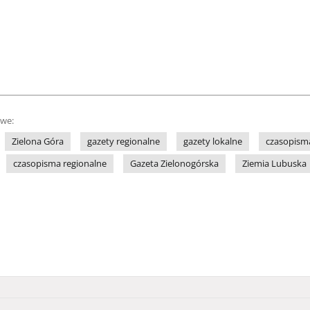
owe:
Zielona Góra
gazety regionalne
gazety lokalne
czasopisma
czasopisma regionalne
Gazeta Zielonogórska
Ziemia Lubuska