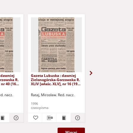
 dawniej
Gazeta Lubuska : dawniej
Gazeta Lubuska : dawn
rzowska R.
Zielonogórska-Gorzowska R.
Zielonogórska-Gorzows
 nr 40 (16
XLIV [właśc. XLV], nr 16 (19
XLI [właśc. XLII], nr 281
yd. 1
stycznia 1996). - Wyd. 1
grudnia 1993). - Wyd 1
ed. nacz.
Rataj, Mirosław. Red. nacz.
Rataj, Mirosław. Red. nac
1996
1993
czasopisma
czasopisma
Więcej