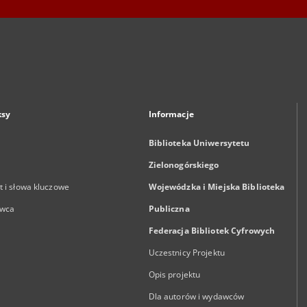
ksy
Informacje
Biblioteka Uniwersytetu
Zielonogórskiego
 i słowa kluczowe
Wojewódzka i Miejska Biblioteka
wca
Publiczna
Federacja Bibliotek Cyfrowych
Uczestnicy Projektu
Opis projektu
Dla autorów i wydawców