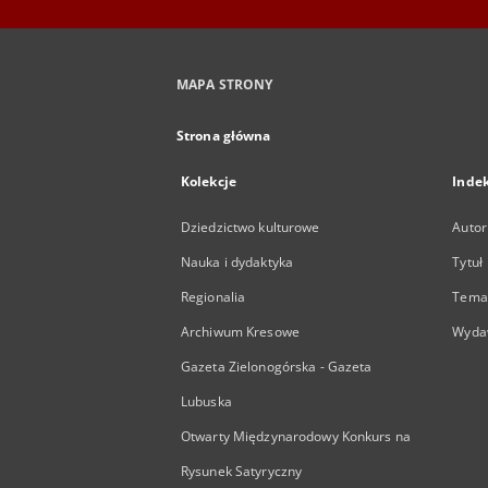
MAPA STRONY
Strona główna
Kolekcje
Inde
Dziedzictwo kulturowe
Autor
Nauka i dydaktyka
Tytuł
Regionalia
Temat
Archiwum Kresowe
Wyda
Gazeta Zielonogórska - Gazeta
Lubuska
Otwarty Międzynarodowy Konkurs na
Rysunek Satyryczny