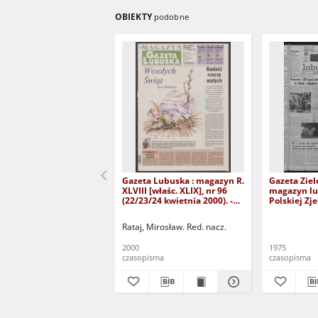
OBIEKTY
podobne
Gazeta Lubuska : magazyn R.
Gazeta Ziel
XLVIII [właśc. XLIX], nr 96
magazyn lu
(22/23/24 kwietnia 2000). -
Polskiej Zj
Wyd. A
Robotniczej
(11/12 styc
Rataj, Mirosław. Red. nacz.
A
2000
1975
czasopisma
czasopisma