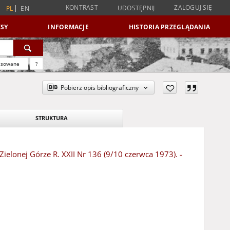
KONTRAST
ZALOGUJ SIĘ
UDOSTĘPNIJ
PL
EN
SY
INFORMACJE
HISTORIA PRZEGLĄDANIA
nsowane
?
Pobierz opis bibliograficzny
STRUKTURA
elonej Górze R. XXII Nr 136 (9/10 czerwca 1973). -