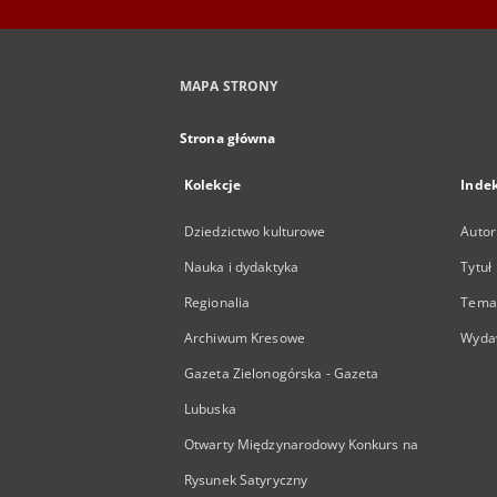
MAPA STRONY
Strona główna
Kolekcje
Inde
Dziedzictwo kulturowe
Autor
Nauka i dydaktyka
Tytuł
Regionalia
Temat
Archiwum Kresowe
Wyda
Gazeta Zielonogórska - Gazeta
Lubuska
Otwarty Międzynarodowy Konkurs na
Rysunek Satyryczny