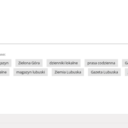
owe:
azyn
Zielona Góra
dzienniki lokalne
prasa codzienna
G
alne
magazyn lubuski
Ziemia Lubuska
Gazeta Lubuska