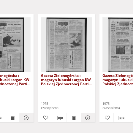
onogórska :
Gazeta Zielonogórska :
Gazeta Zielonogór
buski : organ KW
magazyn lubuski : organ KW
magazyn lubuski
ednoczonej Partii
Polskiej Zjednoczonej Partii
Polskiej Zjednocz
 R. XXIV Nr 9
Robotniczej R. XXIV Nr 44
Robotniczej R. XX
znia 1975). - Wyd.
(21/22/23 lutego 1975). -
(15/16 lutego 197
Wyd. A
1975
1975
czasopisma
czasopisma