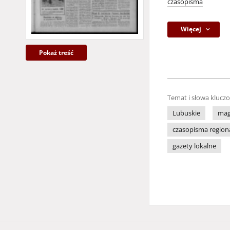
czasopisma
Więcej
Pokaż treść
Temat i słowa klucz
Lubuskie
mag
czasopisma region
gazety lokalne