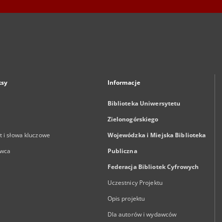
ksy
Informacje
Biblioteka Uniwersytetu
Zielonogórskiego
 i słowa kluczowe
Wojewódzka i Miejska Biblioteka
wca
Publiczna
Federacja Bibliotek Cyfrowych
Uczestnicy Projektu
Opis projektu
Dla autorów i wydawców