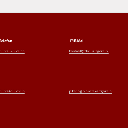
Telefon
E-Mail
8) 68 328 21 55
kontakt@zbc.uz.zgora.pl
8) 68 453 26 06
p.karp@biblioteka.zgora.pl