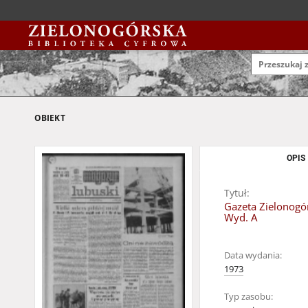
OBIEKT
OPIS
Tytuł:
Gazeta Zielonogór
Wyd. A
Data wydania:
1973
Typ zasobu: