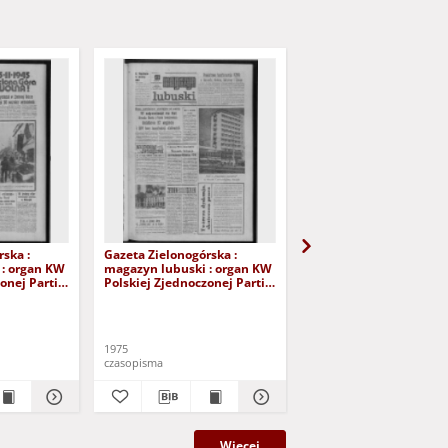
ska :
Gazeta Zielonogórska :
Gazeta Zielonogórska :
 : organ KW
magazyn lubuski : organ KW
magazyn lubuski : dzi
onej Partii
Polskiej Zjednoczonej Partii
Polskiej Zjednoczonej P
IV Nr 39
Robotniczej R. XXIV Nr 33
Robotniczej R. XXIV Nr
5). - Wyd. A
(8/9 lutego 1975). - Wyd. A
(13/14/15 czerwca 1975)
Wyd. A
1975
1975
czasopisma
czasopisma
Więcej