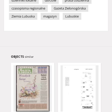
dzienniki lokalne
Gorzów
prasa codzienna
czasopisma regionalne
Gazeta Zielonogórska
Ziemia Lubuska
magazyn
Lubuskie
OBJECTS
similar