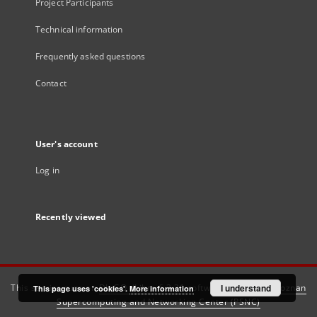
Project Participants
Technical information
Frequently asked questions
Contact
User's account
Log in
Recently viewed
This service runs on
DInGO dLibra 6.3.21
software created by
I understand
Poznan
This page uses 'cookies'.
More information
Supercomputing and Networking Center (PSNC)