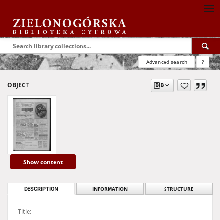
Advanced search
?
OBJECT
Show content
DESCRIPTION
INFORMATION
STRUCTURE
Title: