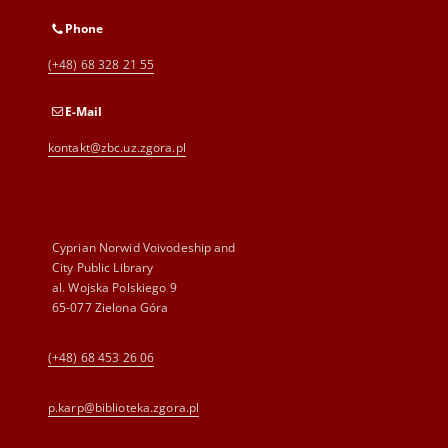
Phone
(+48) 68 328 21 55
E-Mail
kontakt@zbc.uz.zgora.pl
Cyprian Norwid Voivodeship and
City Public Library
al. Wojska Polskiego 9
65-077 Zielona Góra
(+48) 68 453 26 06
p.karp@biblioteka.zgora.pl