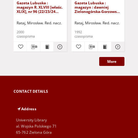
Gazeta Lubuska :
Gazeta Lubuska :
Gaz
magazyn R. XLVIII [właśc.
magazyn : dawniej
ma
XLIX], nr 96 (22/23/24
Zielonogórska-Gorzowska
Zi
kwietnia 2000). - Wyd. A
R. XL [właśc. XLI], nr 300
R. 
(23/24/25/26/27 grudnia
(10
Rataj, Mirosław. Red. nacz.
Rataj, Mirosław. Red. nacz.
Rat
1992). - Wyd. 1
199
2000
1992
199
czasopisma
czasopisma
cza
More
CONTACT DETAILS
Address
University Library
al. Wojska Polskiego 71
65-762 Zielona Góra