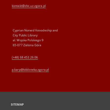
kontakt@zbc.uz.zgora.pl
Cyprian Norwid Voivodeship and
City Public Library
al. Wojska Polskiego 9
65-077 Zielona Góra
(+48) 68 453 26 06
p.karp@biblioteka.zgora.pl
SITEMAP