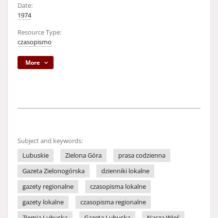
Date:
1974
Resource Type:
czasopismo
More
Subject and keywords:
Lubuskie
Zielona Góra
prasa codzienna
Gazeta Zielonogórska
dzienniki lokalne
gazety regionalne
czasopisma lokalne
gazety lokalne
czasopisma regionalne
Ziemia Lubuska
Gazeta Lubuska
Nasza Wieś