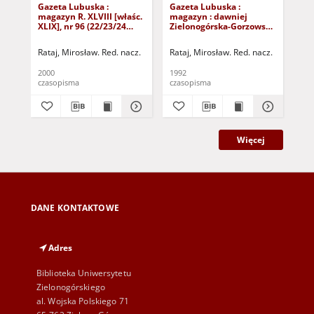
Gazeta Lubuska :
Gazeta Lubuska :
Gaz
magazyn R. XLVIII [właśc.
magazyn : dawniej
ma
XLIX], nr 96 (22/23/24
Zielonogórska-Gorzowska
Zi
kwietnia 2000). - Wyd. A
R. XL [właśc. XLI], nr 300
R. 
(23/24/25/26/27 grudnia
(10
Rataj, Mirosław. Red. nacz.
Rataj, Mirosław. Red. nacz.
Rat
1992). - Wyd. 1
199
2000
1992
199
czasopisma
czasopisma
cza
Więcej
DANE KONTAKTOWE
Adres
Biblioteka Uniwersytetu
Zielonogórskiego
al. Wojska Polskiego 71