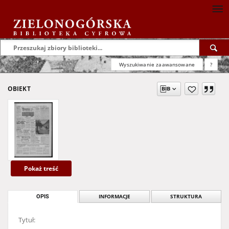
Wyszukiwanie zaawansowane
?
OBIEKT
Pokaż treść
OPIS
INFORMACJE
STRUKTURA
Tytuł: