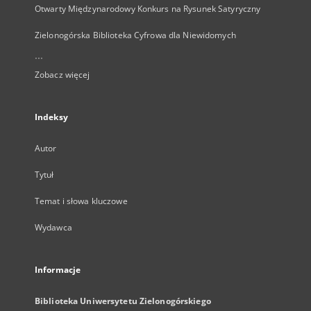
Otwarty Międzynarodowy Konkurs na Rysunek Satyryczny
Zielonogórska Biblioteka Cyfrowa dla Niewidomych
...
Zobacz więcej
Indeksy
Autor
Tytuł
Temat i słowa kluczowe
Wydawca
Informacje
Biblioteka Uniwersytetu Zielonogórskiego