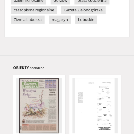
dzienniki lokalne
Gorzów
prasa codzienna
czasopisma regionalne
Gazeta Zielonogórska
Ziemia Lubuska
magazyn
Lubuskie
OBIEKTY
podobne