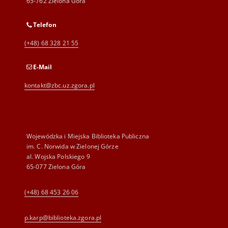
65-762 Zielona Góra
Telefon
(+48) 68 328 21 55
E-Mail
kontakt@zbc.uz.zgora.pl
Wojewódzka i Miejska Biblioteka Publiczna
im. C. Norwida w Zielonej Górze
al. Wojska Polskiego 9
65-077 Zielona Góra
(+48) 68 453 26 06
p.karp@biblioteka.zgora.pl