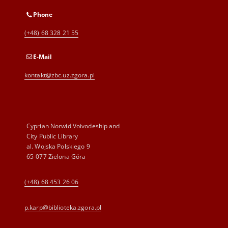
Phone
(+48) 68 328 21 55
E-Mail
kontakt@zbc.uz.zgora.pl
Cyprian Norwid Voivodeship and
City Public Library
al. Wojska Polskiego 9
65-077 Zielona Góra
(+48) 68 453 26 06
p.karp@biblioteka.zgora.pl