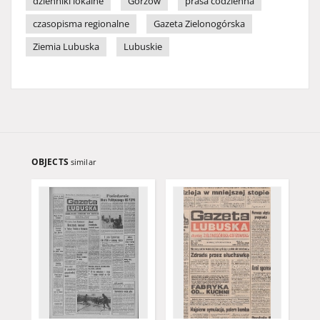
dzienniki lokalne
Gorzów
prasa codzienna
czasopisma regionalne
Gazeta Zielonogórska
Ziemia Lubuska
Lubuskie
OBJECTS
similar