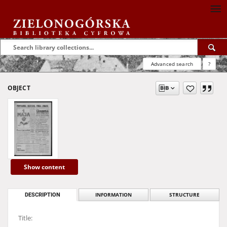
Advanced search
?
OBJECT
Show content
DESCRIPTION
INFORMATION
STRUCTURE
Title: