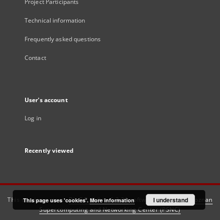
Project Participants
Technical information
Frequently asked questions
Contact
User's account
Log in
Recently viewed
This service runs on
DInGO dLibra 6.3.21
software created by
I understand
Poznan
This page uses 'cookies'.
More information
Supercomputing and Networking Center (PSNC)