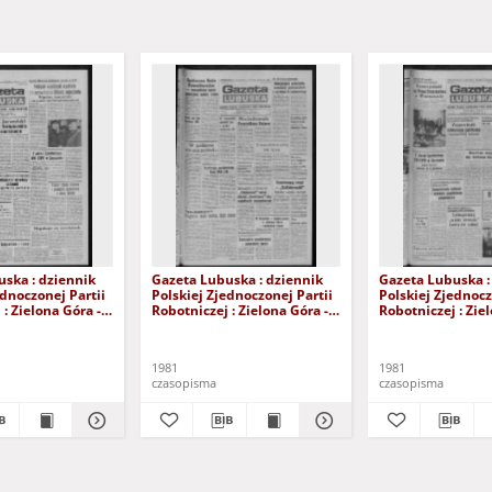
ska : dziennik
Gazeta Lubuska : dziennik
Gazeta Lubuska :
ednoczonej Partii
Polskiej Zjednoczonej Partii
Polskiej Zjednocz
: Zielona Góra -
Robotniczej : Zielona Góra -
Robotniczej : Zie
XIX Nr 236 (26
Gorzów R. XXIX Nr 231 (19
Gorzów R. XXIX N
981). - Wyd. A
listopada 1981). - Wyd. A
listopada 1981). 
1981
1981
czasopisma
czasopisma