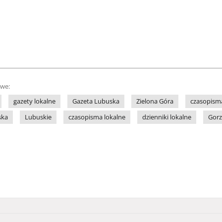
owe:
gazety lokalne
Gazeta Lubuska
Zielona Góra
czasopism
ska
Lubuskie
czasopisma lokalne
dzienniki lokalne
Gor