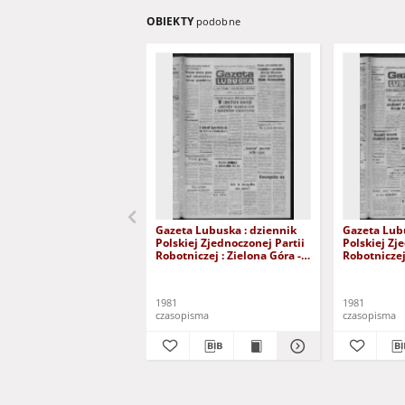
OBIEKTY
podobne
Gazeta Lubuska : dziennik
Gazeta Lubu
Polskiej Zjednoczonej Partii
Polskiej Zj
Robotniczej : Zielona Góra -
Robotniczej 
Gorzów R. XXIX Nr 241 (3
Gorzów R. X
grudnia 1981). - Wyd. A
listopada 1
1981
1981
czasopisma
czasopisma