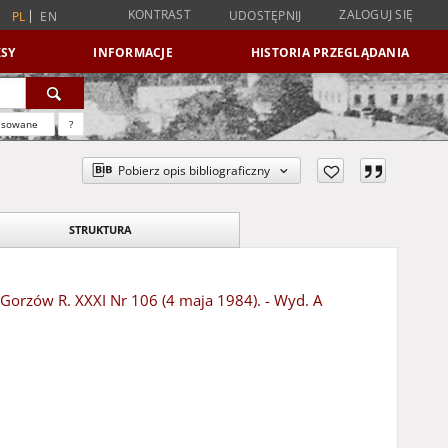
KONTRAST
ZALOGUJ SIĘ
UDOSTĘPNIJ
PL
EN
SY
INFORMACJE
HISTORIA PRZEGLĄDANIA
nsowane
?
Pobierz opis bibliograficzny
STRUKTURA
- Gorzów R. XXXI Nr 106 (4 maja 1984). - Wyd. A