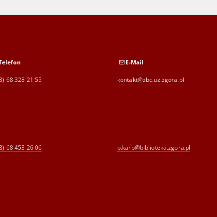
Telefon
E-Mail
8) 68 328 21 55
kontakt@zbc.uz.zgora.pl
8) 68 453 26 06
p.karp@biblioteka.zgora.pl