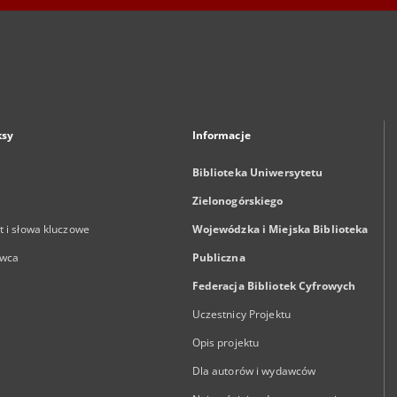
ksy
Informacje
Biblioteka Uniwersytetu
Zielonogórskiego
 i słowa kluczowe
Wojewódzka i Miejska Biblioteka
wca
Publiczna
Federacja Bibliotek Cyfrowych
Uczestnicy Projektu
Opis projektu
Dla autorów i wydawców