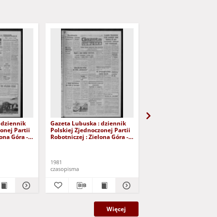
 dziennik
Gazeta Lubuska : dziennik
Gazeta Lubuska : dzie
onej Partii
Polskiej Zjednoczonej Partii
Polskiej Zjednoczonej P
lona Góra -
Robotniczej : Zielona Góra -
Robotniczej : Zielona G
r 226 (12
Gorzów R. XXIX Nr 221 (5
Gorzów R. XXIX Nr 216 
- Wyd. A
listopada 1981). - Wyd. A
października 1981). - W
1981
1981
czasopisma
czasopisma
Więcej