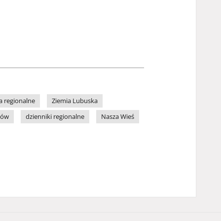
a regionalne
Ziemia Lubuska
zów
dzienniki regionalne
Nasza Wieś