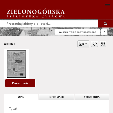
Wyszukiwanie zaawansowane
?
OBIEKT
Pokaż treść
OPIS
INFORMACJE
STRUKTURA
Tytuł: