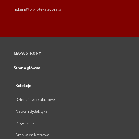
p.karp@biblioteka.zgora.pl
MAPA STRONY
Strona główna
Kolekcje
Dziedzictwo kulturowe
Nauka i dydaktyka
Regionalia
Archiwum Kresowe