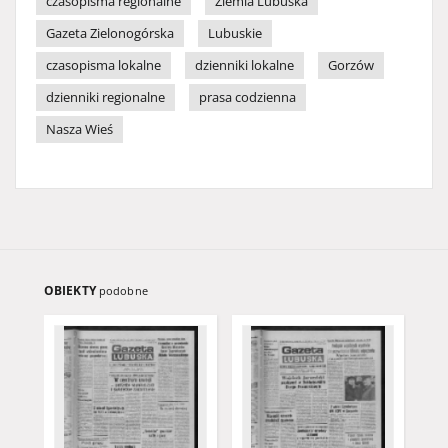
czasopisma regionalne
Ziemia Lubuska
Gazeta Zielonogórska
Lubuskie
czasopisma lokalne
dzienniki lokalne
Gorzów
dzienniki regionalne
prasa codzienna
Nasza Wieś
OBIEKTY
podobne