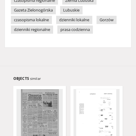
czasopisma regionalne
Ziemia Lubuska
Gazeta Zielonogórska
Lubuskie
czasopisma lokalne
dzienniki lokalne
Gorzów
dzienniki regionalne
prasa codzienna
OBJECTS
similar