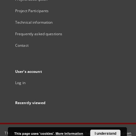
Project Participants
Technical information
Frequently asked questions
Contact
User's account
Log in
Recently viewed
This service runs on
DInGO dLibra 6.3.21
software created by
I understand
Poznan
This page uses 'cookies'.
More information