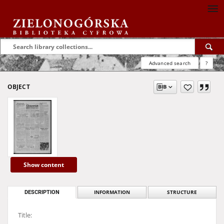
Advanced search
?
OBJECT
Show content
DESCRIPTION
INFORMATION
STRUCTURE
Title: