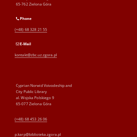
65-762 Zielona Góra
Phone
(+48) 68 328 21 55
E-Mail
kontakt@zbc.uz.zgora.pl
Cyprian Norwid Voivodeship and
City Public Library
al. Wojska Polskiego 9
65-077 Zielona Góra
(+48) 68 453 26 06
p.karp@biblioteka.zgora.pl