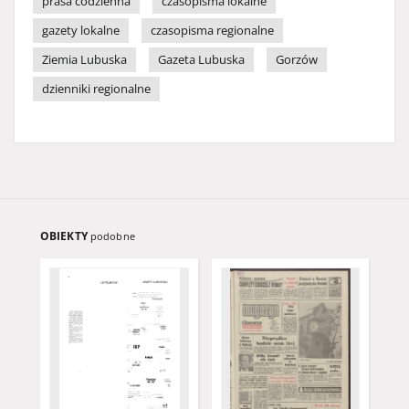
prasa codzienna
czasopisma lokalne
gazety lokalne
czasopisma regionalne
Ziemia Lubuska
Gazeta Lubuska
Gorzów
dzienniki regionalne
OBIEKTY
podobne