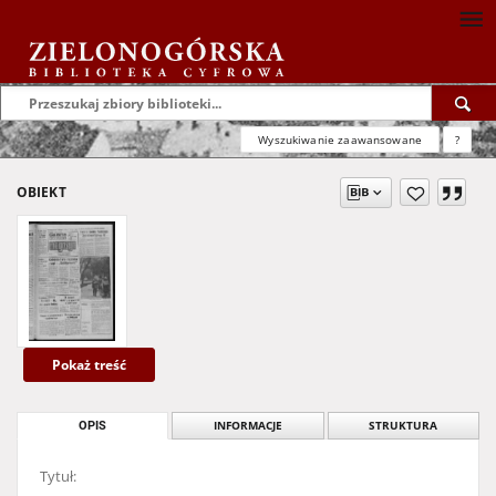
Wyszukiwanie zaawansowane
?
OBIEKT
Pokaż treść
OPIS
INFORMACJE
STRUKTURA
Tytuł: