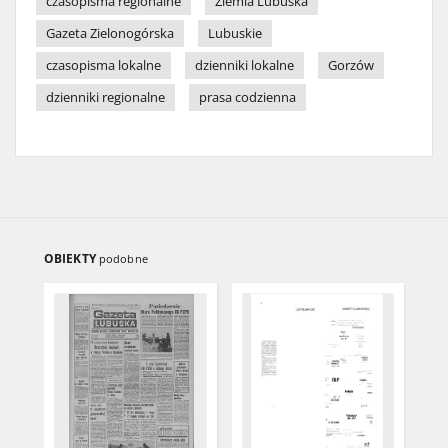
czasopisma regionalne
Ziemia Lubuska
Gazeta Zielonogórska
Lubuskie
czasopisma lokalne
dzienniki lokalne
Gorzów
dzienniki regionalne
prasa codzienna
OBIEKTY
podobne