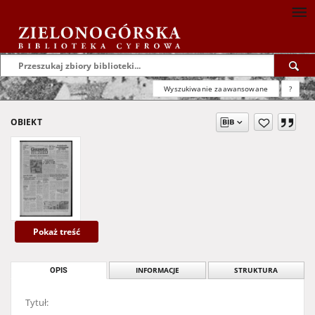
Wyszukiwanie zaawansowane
?
OBIEKT
Pokaż treść
OPIS
INFORMACJE
STRUKTURA
Tytuł: