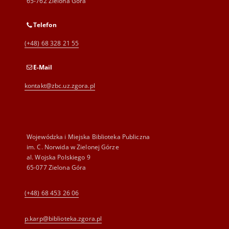
65-762 Zielona Góra
Telefon
(+48) 68 328 21 55
E-Mail
kontakt@zbc.uz.zgora.pl
Wojewódzka i Miejska Biblioteka Publiczna
im. C. Norwida w Zielonej Górze
al. Wojska Polskiego 9
65-077 Zielona Góra
(+48) 68 453 26 06
p.karp@biblioteka.zgora.pl