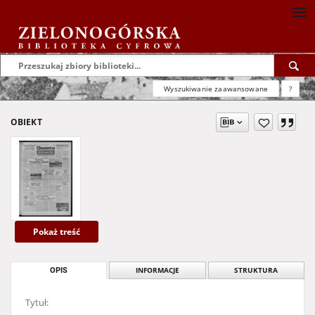
Wyszukiwanie zaawansowane
?
OBIEKT
Pokaż treść
OPIS
INFORMACJE
STRUKTURA
Tytuł: