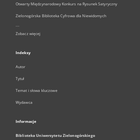
Otwarty Międzynarodowy Konkurs na Rysunek Satyryczny
Zielonogórska Biblioteka Cyfrowa dla Niewidomych
...
Zobacz więcej
Indeksy
Autor
Tytuł
Temat i słowa kluczowe
Wydawca
Informacje
Biblioteka Uniwersytetu Zielonogórskiego