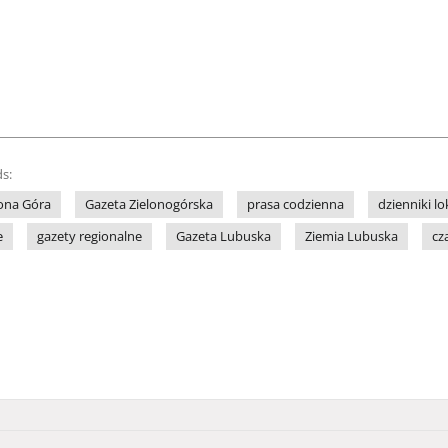
s:
lona Góra
Gazeta Zielonogórska
prasa codzienna
dzienniki lo
e
gazety regionalne
Gazeta Lubuska
Ziemia Lubuska
cz