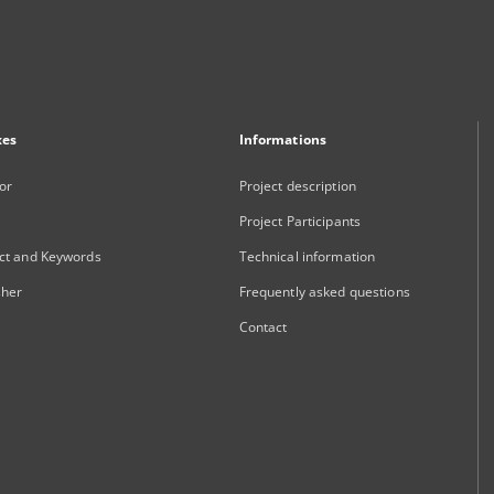
xes
Informations
or
Project description
Project Participants
ct and Keywords
Technical information
sher
Frequently asked questions
Contact