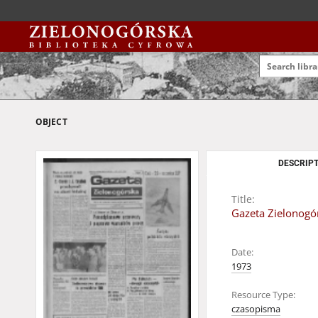
OBJECT
DESCRIPT
Title:
Gazeta Zielonogór
Date:
1973
Resource Type:
czasopisma