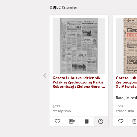
OBJECTS
similar
Gazeta Lubuska : dziennik
Gazeta Lub
Polskiej Zjednoczonej Partii
Zielonogór
Robotniczej : Zielona Góra -
XLIV [właśc.
Gorzów R. XXVI Nr 43 (23
marca 1996)
lutego 1977). - Wyd. A
Rataj, Miros
1977
1996
czasopismo
czasopisma