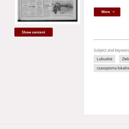
More
Show content
Subject and keyword
Lubuskie
Zie
czasopisma lokaln