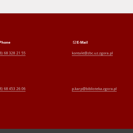
Phone
E-Mail
8) 68 328 21 55
kontakt@zbc.uz.zgora.pl
8) 68 453 26 06
p.karp@biblioteka.zgora.pl