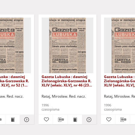
uska : dawniej
Gazeta Lubuska : dawniej
Gazeta Lubuska :
ska-Gorzowska R.
Zielonogórska-Gorzowska R.
Zielonogórska-Go
 XLV], nr 52 (1
XLIV [właśc. XLV], nr 46 (23
XLIV [właśc. XLV],
. - Wyd. 1
lutego 1996). - Wyd. 1
lutego 1996). - W
ław. Red. nacz.
Rataj, Mirosław. Red. nacz.
Rataj, Mirosław. R
1996
1996
czasopisma
czasopisma