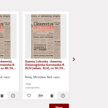
 dawniej
Gazeta Lubuska : dawniej
Gazeta Lubuska : dawn
rzowska R.
Zielonogórska-Gorzowska R.
Zielonogórska-Gorzows
 nr 40 (16
XLIV [właśc. XLV], nr 16 (19
XLI [właśc. XLII], nr 281
yd. 1
stycznia 1996). - Wyd. 1
grudnia 1993). - Wyd 1
ed. nacz.
Rataj, Mirosław. Red. nacz.
Rataj, Mirosław. Red. nac
1996
1993
czasopisma
czasopisma
More