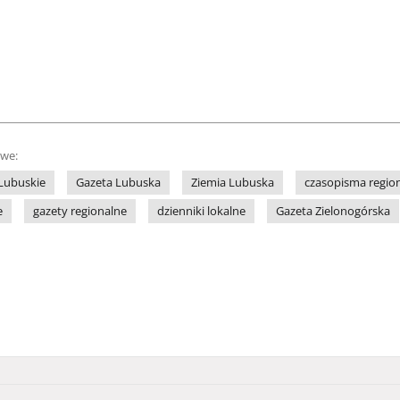
owe:
Lubuskie
Gazeta Lubuska
Ziemia Lubuska
czasopisma regio
e
gazety regionalne
dzienniki lokalne
Gazeta Zielonogórska