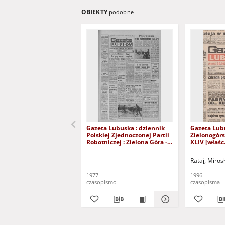
OBIEKTY
podobne
Gazeta Lubuska : dziennik
Gazeta Lub
Polskiej Zjednoczonej Partii
Zielonogór
Robotniczej : Zielona Góra -
XLIV [właśc.
Gorzów R. XXVI Nr 43 (23
marca 1996)
lutego 1977). - Wyd. A
Rataj, Miros
1977
1996
czasopismo
czasopisma