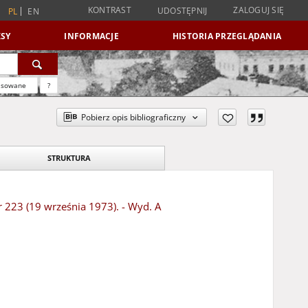
KONTRAST
ZALOGUJ SIĘ
UDOSTĘPNIJ
PL
EN
SY
INFORMACJE
HISTORIA PRZEGLĄDANIA
nsowane
?
Pobierz opis bibliograficzny
STRUKTURA
r 223 (19 września 1973). - Wyd. A