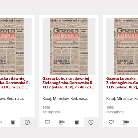
uska : dawniej
Gazeta Lubuska : dawniej
Gazeta Lubuska :
ska-Gorzowska R.
Zielonogórska-Gorzowska R.
Zielonogórska-Go
 XLV], nr 52 (1
XLIV [właśc. XLV], nr 46 (23
XLIV [właśc. XLV],
. - Wyd. 1
lutego 1996). - Wyd. 1
lutego 1996). - W
ław. Red. nacz.
Rataj, Mirosław. Red. nacz.
Rataj, Mirosław. R
1996
1996
czasopisma
czasopisma