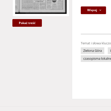
Więcej
Pokaż treść
Temat i słowa klucz
Zielona Góra
czasopisma lokaln