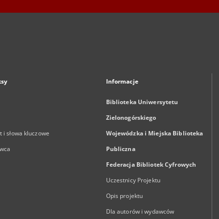
ksy
Informacje
Biblioteka Uniwersytetu
Zielonogórskiego
 i słowa kluczowe
Wojewódzka i Miejska Biblioteka
wca
Publiczna
Federacja Bibliotek Cyfrowych
Uczestnicy Projektu
Opis projektu
Dla autorów i wydawców