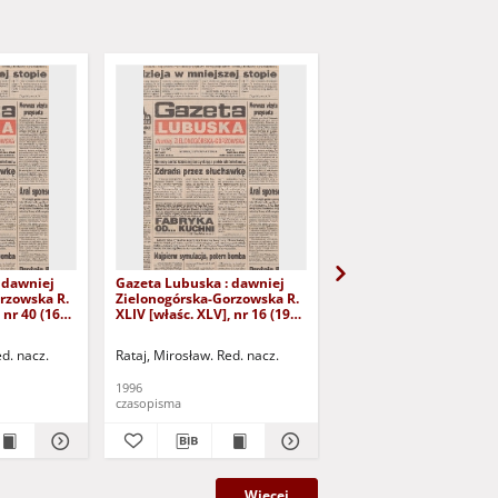
 dawniej
Gazeta Lubuska : dawniej
Gazeta Lubuska : dawn
rzowska R.
Zielonogórska-Gorzowska R.
Zielonogórska-Gorzows
 nr 40 (16
XLIV [właśc. XLV], nr 16 (19
XLI [właśc. XLII], nr 281
yd. 1
stycznia 1996). - Wyd. 1
grudnia 1993). - Wyd 1
ed. nacz.
Rataj, Mirosław. Red. nacz.
Rataj, Mirosław. Red. nac
1996
1993
czasopisma
czasopisma
Więcej