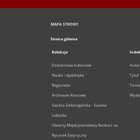
MAPA STRONY
Strona główna
Kolekcje
Inde
Dziedzictwo kulturowe
Autor
Nauka i dydaktyka
Tytuł
Regionalia
Temat
Archiwum Kresowe
Wyda
Gazeta Zielonogórska - Gazeta
Lubuska
Otwarty Międzynarodowy Konkurs na
Rysunek Satyryczny