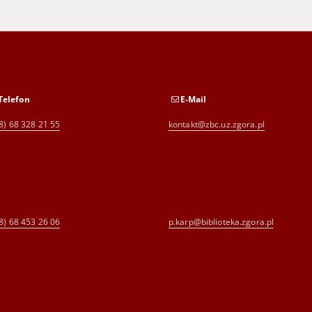
Telefon
E-Mail
8) 68 328 21 55
kontakt@zbc.uz.zgora.pl
8) 68 453 26 06
p.karp@biblioteka.zgora.pl