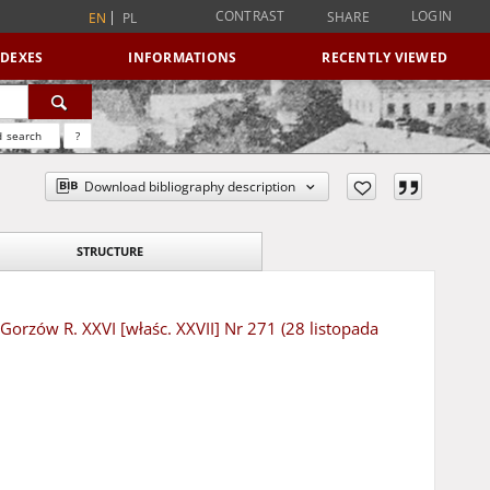
CONTRAST
LOGIN
SHARE
EN
PL
NDEXES
INFORMATIONS
RECENTLY VIEWED
 search
?
Download bibliography description
STRUCTURE
 Gorzów R. XXVI [właśc. XXVII] Nr 271 (28 listopada