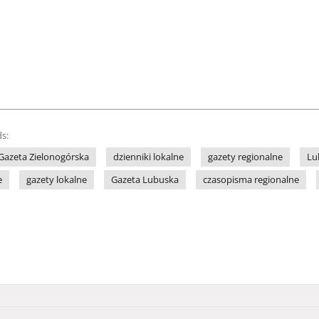
s:
Gazeta Zielonogórska
dzienniki lokalne
gazety regionalne
Lu
e
gazety lokalne
Gazeta Lubuska
czasopisma regionalne