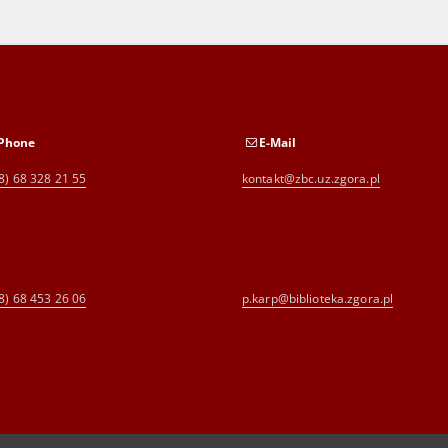
Phone
E-Mail
8) 68 328 21 55
kontakt@zbc.uz.zgora.pl
8) 68 453 26 06
p.karp@biblioteka.zgora.pl