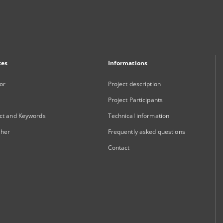
xes
Informations
or
Project description
Project Participants
ct and Keywords
Technical information
sher
Frequently asked questions
Contact