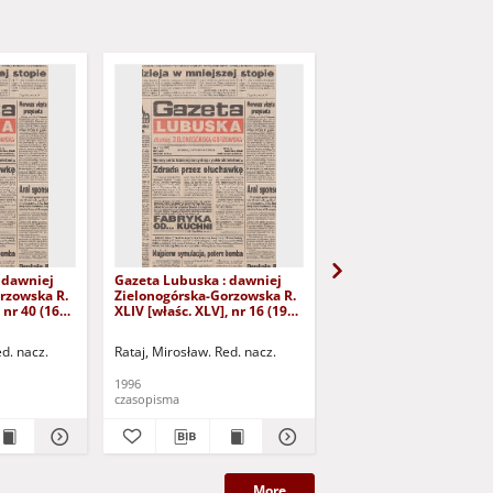
 dawniej
Gazeta Lubuska : dawniej
Gazeta Lubuska : dawn
rzowska R.
Zielonogórska-Gorzowska R.
Zielonogórska-Gorzows
 nr 40 (16
XLIV [właśc. XLV], nr 16 (19
XLI [właśc. XLII], nr 281
yd. 1
stycznia 1996). - Wyd. 1
grudnia 1993). - Wyd 1
ed. nacz.
Rataj, Mirosław. Red. nacz.
Rataj, Mirosław. Red. nac
1996
1993
czasopisma
czasopisma
More