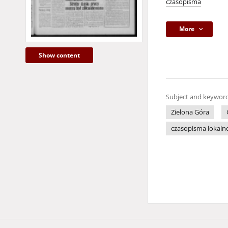
czasopisma
More
Show content
Subject and keyword
Zielona Góra
czasopisma lokaln