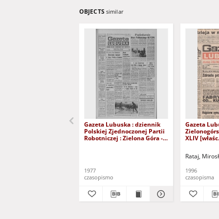
OBJECTS
similar
Gazeta Lubuska : dziennik
Gazeta Lub
Polskiej Zjednoczonej Partii
Zielonogór
Robotniczej : Zielona Góra -
XLIV [właśc.
Gorzów R. XXVI Nr 43 (23
marca 1996)
lutego 1977). - Wyd. A
Rataj, Miros
1977
1996
czasopismo
czasopisma