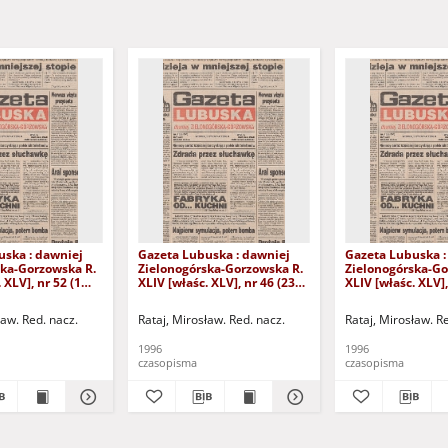
uska : dawniej
Gazeta Lubuska : dawniej
Gazeta Lubuska :
ska-Gorzowska R.
Zielonogórska-Gorzowska R.
Zielonogórska-Go
 XLV], nr 52 (1
XLIV [właśc. XLV], nr 46 (23
XLIV [właśc. XLV],
. - Wyd. 1
lutego 1996). - Wyd. 1
lutego 1996). - W
ław. Red. nacz.
Rataj, Mirosław. Red. nacz.
Rataj, Mirosław. R
1996
1996
czasopisma
czasopisma