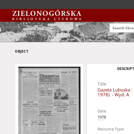
OBJECT
DESCRIPT
Title:
Gazeta Lubuska : 
1978). - Wyd. A
Date:
1978
Resource Type: