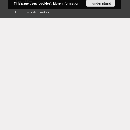
Project Participants
I understand
This page uses 'cookies'.
More information
Technical information
Frequently asked questions
Contact
User's account
Log in
Recently viewed
This service runs on
DInGO dLibra 6.3.21
software created by
Poznan
Supercomputing and Networking Center (PSNC)