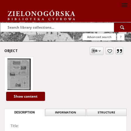
Advanced search
?
OBJECT
Show content
DESCRIPTION
INFORMATION
STRUCTURE
Title: