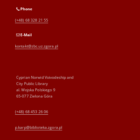
Phone
(+48) 68 328 21 55
E-Mail
kontakt@zbc.uz.zgora.pl
Cyprian Norwid Voivodeship and
City Public Library
al. Wojska Polskiego 9
65-077 Zielona Góra
(+48) 68 453 26 06
p.karp@biblioteka.zgora.pl