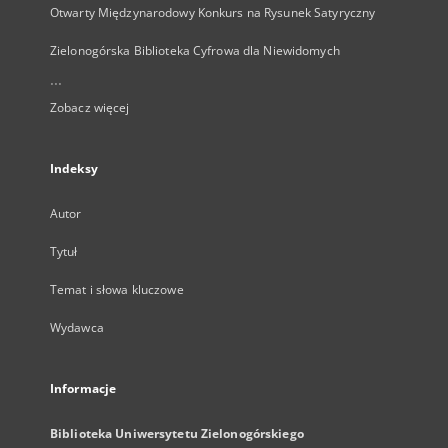
Otwarty Międzynarodowy Konkurs na Rysunek Satyryczny
Zielonogórska Biblioteka Cyfrowa dla Niewidomych
...
Zobacz więcej
Indeksy
Autor
Tytuł
Temat i słowa kluczowe
Wydawca
Informacje
Biblioteka Uniwersytetu Zielonogórskiego