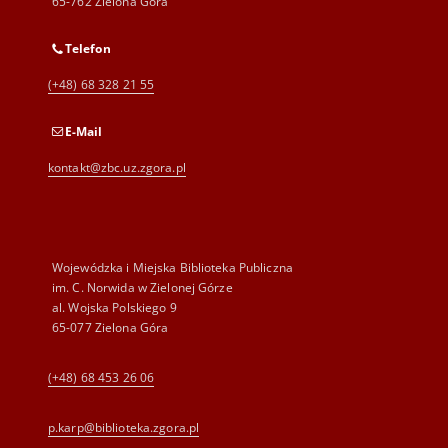
65-762 Zielona Góra
Telefon
(+48) 68 328 21 55
E-Mail
kontakt@zbc.uz.zgora.pl
Wojewódzka i Miejska Biblioteka Publiczna
im. C. Norwida w Zielonej Górze
al. Wojska Polskiego 9
65-077 Zielona Góra
(+48) 68 453 26 06
p.karp@biblioteka.zgora.pl