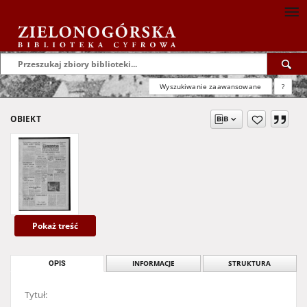
Wyszukiwanie zaawansowane
?
OBIEKT
Pokaż treść
OPIS
INFORMACJE
STRUKTURA
Tytuł: