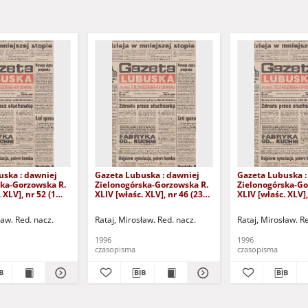
uska : dawniej
Gazeta Lubuska : dawniej
Gazeta Lubuska :
ska-Gorzowska R.
Zielonogórska-Gorzowska R.
Zielonogórska-Go
 XLV], nr 52 (1
XLIV [właśc. XLV], nr 46 (23
XLIV [właśc. XLV],
. - Wyd. 1
lutego 1996). - Wyd. 1
lutego 1996). - W
ław. Red. nacz.
Rataj, Mirosław. Red. nacz.
Rataj, Mirosław. R
1996
1996
czasopisma
czasopisma