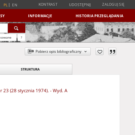
KONTRAST
ZALOGUJ SIĘ
UDOSTĘPNIJ
PL
EN
SY
INFORMACJE
HISTORIA PRZEGLĄDANIA
nsowane
?
Pobierz opis bibliograficzny
STRUKTURA
r 23 (28 stycznia 1974). - Wyd. A