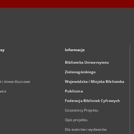
ksy
Informacje
Biblioteka Uniwersytetu
Zielonogórskiego
 i słowa kluczowe
Wojewódzka i Miejska Biblioteka
wca
Publiczna
Federacja Bibliotek Cyfrowych
Uczestnicy Projektu
Opis projektu
Dla autorów i wydawców