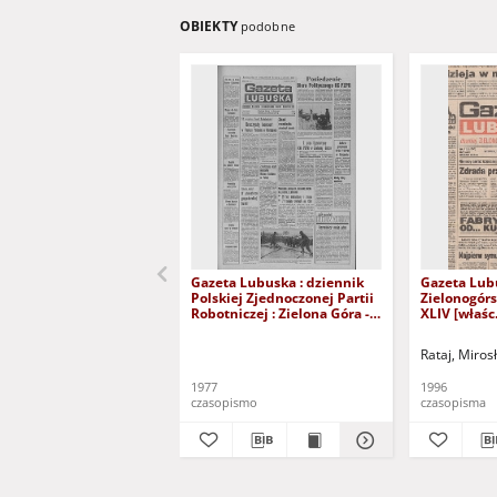
OBIEKTY
podobne
Gazeta Lubuska : dziennik
Gazeta Lub
Polskiej Zjednoczonej Partii
Zielonogór
Robotniczej : Zielona Góra -
XLIV [właśc.
Gorzów R. XXVI Nr 43 (23
marca 1996)
lutego 1977). - Wyd. A
Rataj, Miros
1977
1996
czasopismo
czasopisma