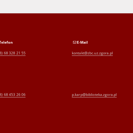
Telefon
E-Mail
8) 68 328 21 55
kontakt@zbc.uz.zgora.pl
8) 68 453 26 06
p.karp@biblioteka.zgora.pl