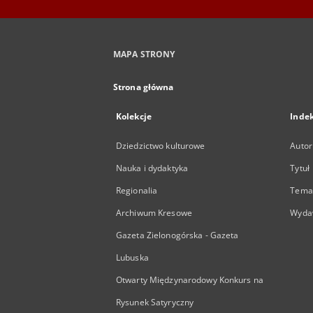
MAPA STRONY
Strona główna
Kolekcje
Inde
Dziedzictwo kulturowe
Autor
Nauka i dydaktyka
Tytuł
Regionalia
Temat
Archiwum Kresowe
Wyda
Gazeta Zielonogórska - Gazeta
Lubuska
Otwarty Międzynarodowy Konkurs na
Rysunek Satyryczny