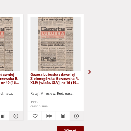
 dawniej
Gazeta Lubuska : dawniej
Gazeta Lubuska : dawn
rzowska R.
Zielonogórska-Gorzowska R.
Zielonogórska-Gorzows
 nr 40 (16
XLIV [właśc. XLV], nr 16 (19
XLI [właśc. XLII], nr 281
yd. 1
stycznia 1996). - Wyd. 1
grudnia 1993). - Wyd 1
ed. nacz.
Rataj, Mirosław. Red. nacz.
Rataj, Mirosław. Red. nac
1996
1993
czasopisma
czasopisma
Więcej