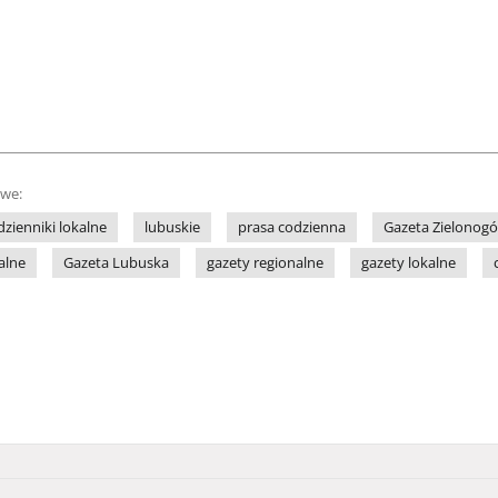
owe:
dzienniki lokalne
lubuskie
prasa codzienna
Gazeta Zielonogó
alne
Gazeta Lubuska
gazety regionalne
gazety lokalne