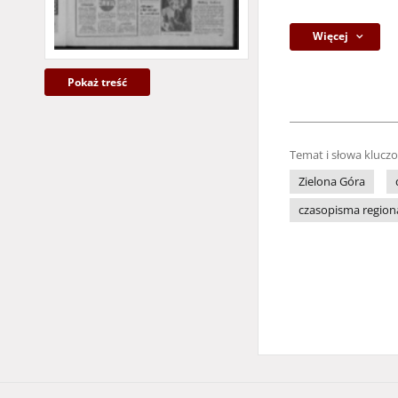
Więcej
Pokaż treść
Temat i słowa klucz
Zielona Góra
czasopisma region