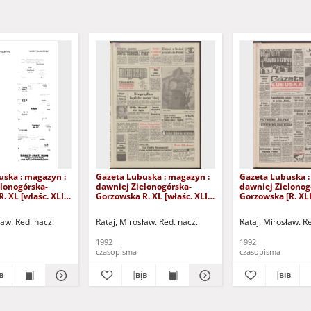
uska : magazyn :
Gazeta Lubuska : magazyn :
Gazeta Lubuska :
lonogórska-
dawniej Zielonogórska-
dawniej Zielonog
. XL [właśc. XLI],
Gorzowska R. XL [właśc. XLI],
Gorzowska [R. XLI
24/25/26/27
nr 238 (10/11 października
października 1992
2). - Wyd. 1
1992). - Wyd. 1
ław. Red. nacz.
Rataj, Mirosław. Red. nacz.
Rataj, Mirosław. R
1992
1992
czasopisma
czasopisma