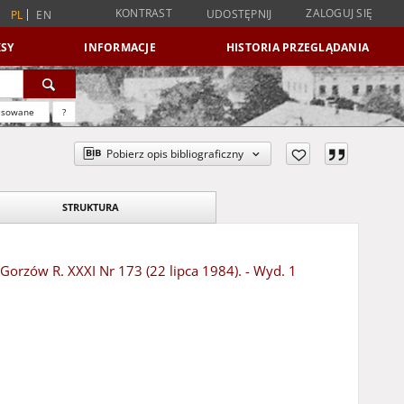
KONTRAST
ZALOGUJ SIĘ
UDOSTĘPNIJ
PL
EN
SY
INFORMACJE
HISTORIA PRZEGLĄDANIA
nsowane
?
Pobierz opis bibliograficzny
STRUKTURA
 Gorzów R. XXXI Nr 173 (22 lipca 1984). - Wyd. 1