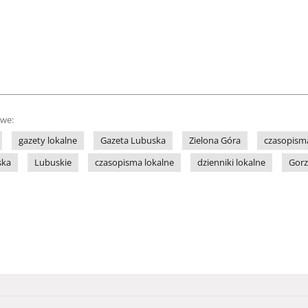
owe:
gazety lokalne
Gazeta Lubuska
Zielona Góra
czasopism
ska
Lubuskie
czasopisma lokalne
dzienniki lokalne
Gor