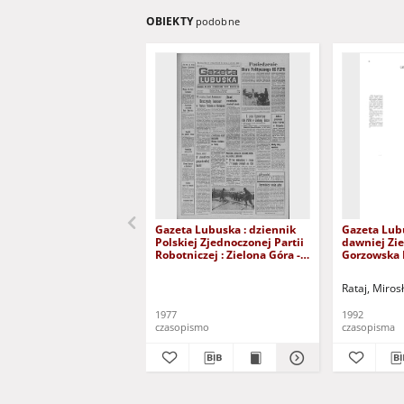
OBIEKTY
podobne
Gazeta Lubuska : dziennik
Gazeta Lub
Polskiej Zjednoczonej Partii
dawniej Zie
Robotniczej : Zielona Góra -
Gorzowska R
Gorzów R. XXVI Nr 43 (23
nr 300 (23/
lutego 1977). - Wyd. A
grudnia 199
Rataj, Miros
1977
1992
czasopismo
czasopisma