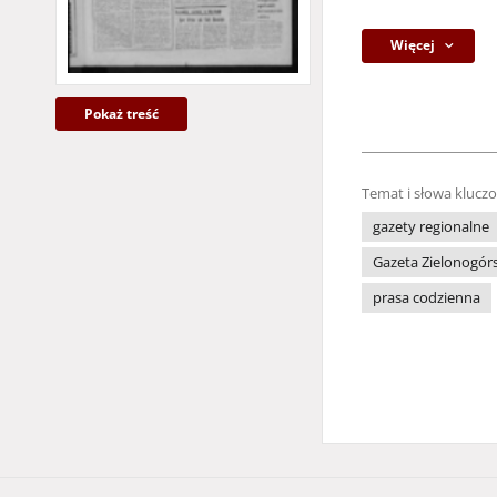
Więcej
Pokaż treść
Temat i słowa klucz
gazety regionalne
Gazeta Zielonogór
prasa codzienna