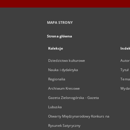
MAPA STRONY
Strona główna
Kolekcje
Inde
Dziedzictwo kulturowe
Autor
Nauka i dydaktyka
Tytuł
Regionalia
Temat
Archiwum Kresowe
Wyda
Gazeta Zielonogórska - Gazeta
Lubuska
Otwarty Międzynarodowy Konkurs na
Rysunek Satyryczny