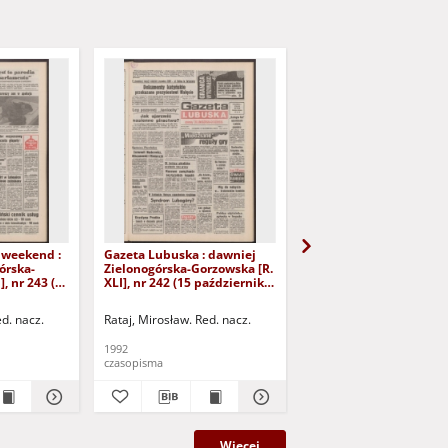
 weekend :
Gazeta Lubuska : dawniej
Gazeta Lubuska : dawn
órska-
Zielonogórska-Gorzowska [R.
Zielonogórska-Gorzows
], nr 243 (16
XLI], nr 242 (15 października
XLI], nr 240 (13 paździ
). - Wyd. 1
1992). - Wyd. 1
1992). - Wyd. 1
ed. nacz.
Rataj, Mirosław. Red. nacz.
Rataj, Mirosław. Red. nac
1992
1992
czasopisma
czasopisma
Więcej