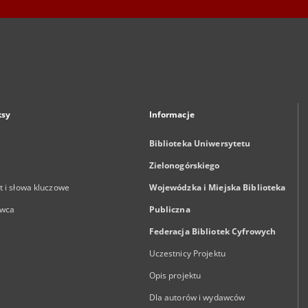
ksy
Informacje
Biblioteka Uniwersytetu
Zielonogórskiego
 i słowa kluczowe
Wojewódzka i Miejska Biblioteka
wca
Publiczna
Federacja Bibliotek Cyfrowych
Uczestnicy Projektu
Opis projektu
Dla autorów i wydawców