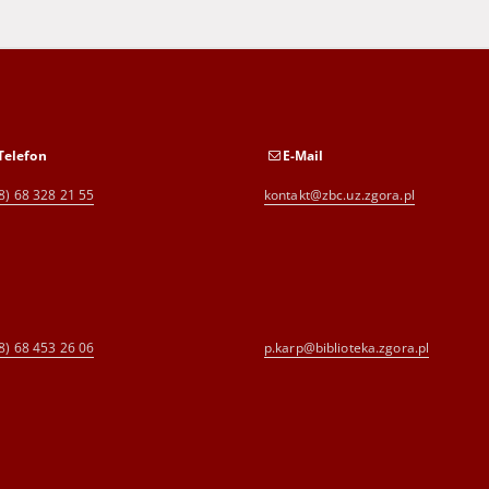
Telefon
E-Mail
8) 68 328 21 55
kontakt@zbc.uz.zgora.pl
8) 68 453 26 06
p.karp@biblioteka.zgora.pl