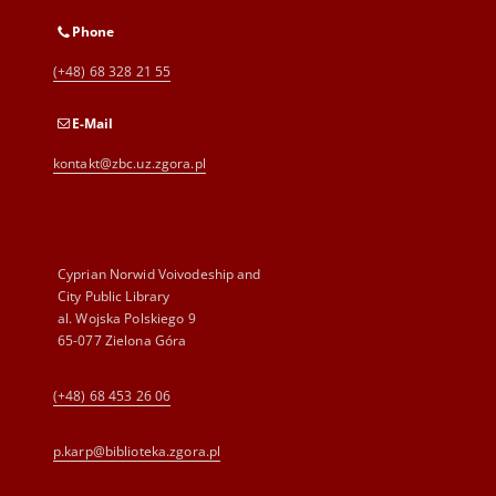
Phone
(+48) 68 328 21 55
E-Mail
kontakt@zbc.uz.zgora.pl
Cyprian Norwid Voivodeship and
City Public Library
al. Wojska Polskiego 9
65-077 Zielona Góra
(+48) 68 453 26 06
p.karp@biblioteka.zgora.pl