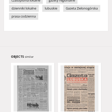
czasopisma lokalne
gazety regionalne
dzienniki lokalne
lubuskie
Gazeta Zielonogórska
prasa codzienna
OBJECTS
similar