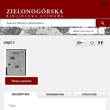
Advanced search
?
OBJECT
Show content
DESCRIPTION
INFORMATION
STRUCTURE
Title: