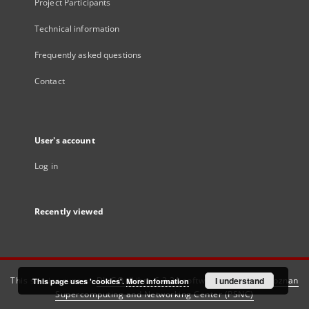
Project Participants
Technical information
Frequently asked questions
Contact
User's account
Log in
Recently viewed
This service runs on
DInGO dLibra 6.3.21
software created by
I understand
Poznan
This page uses 'cookies'.
More information
Supercomputing and Networking Center (PSNC)