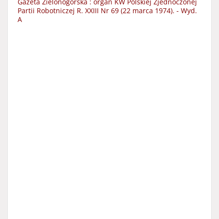
Gazeta Zielonogórska : organ KW Polskiej Zjednoczonej
Partii Robotniczej R. XXIII Nr 69 (22 marca 1974). - Wyd.
A