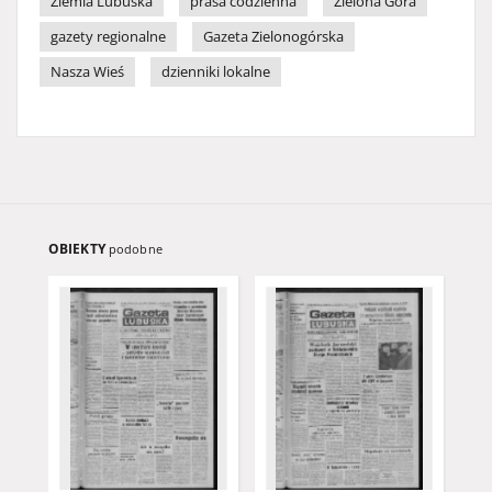
Ziemia Lubuska
prasa codzienna
Zielona Góra
gazety regionalne
Gazeta Zielonogórska
Nasza Wieś
dzienniki lokalne
OBIEKTY
podobne