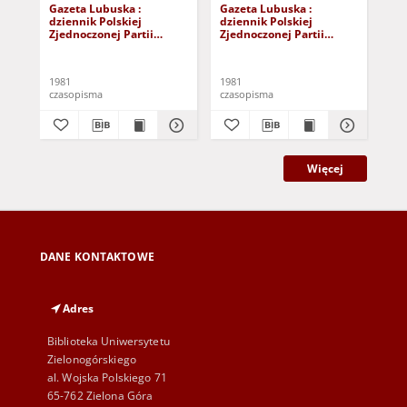
Gazeta Lubuska :
Gazeta Lubuska :
Gaz
dziennik Polskiej
dziennik Polskiej
dzi
Zjednoczonej Partii
Zjednoczonej Partii
Zje
Robotniczej : Zielona
Robotniczej : Zielona
Rob
Góra - Gorzów R. XXIX Nr
Góra - Gorzów R. XXIX Nr
Gór
241 (3 grudnia 1981). -
236 (26 listopada 1981). -
231
1981
1981
198
Wyd. A
Wyd. A
Wy
czasopisma
czasopisma
cza
Więcej
DANE KONTAKTOWE
Adres
Biblioteka Uniwersytetu
Zielonogórskiego
al. Wojska Polskiego 71
65-762 Zielona Góra