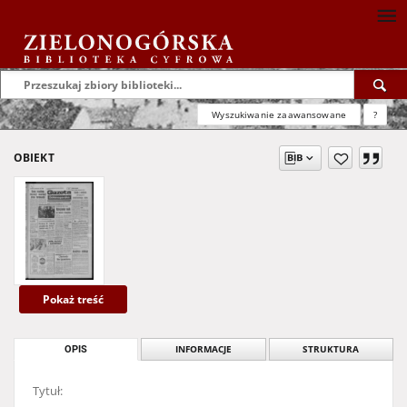
Wyszukiwanie zaawansowane
?
OBIEKT
Pokaż treść
OPIS
INFORMACJE
STRUKTURA
Tytuł: