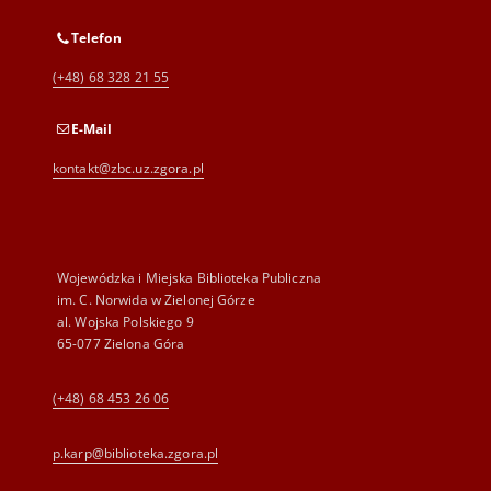
Telefon
(+48) 68 328 21 55
E-Mail
kontakt@zbc.uz.zgora.pl
Wojewódzka i Miejska Biblioteka Publiczna
im. C. Norwida w Zielonej Górze
al. Wojska Polskiego 9
65-077 Zielona Góra
(+48) 68 453 26 06
p.karp@biblioteka.zgora.pl