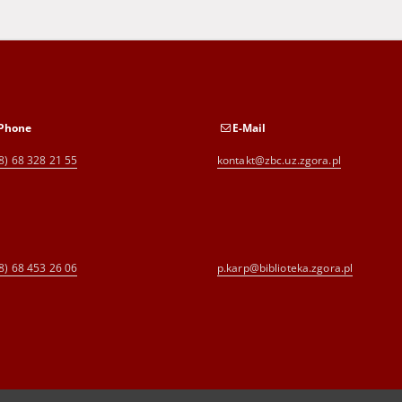
Phone
E-Mail
8) 68 328 21 55
kontakt@zbc.uz.zgora.pl
8) 68 453 26 06
p.karp@biblioteka.zgora.pl