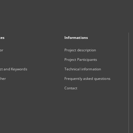
xes
Informations
or
Project description
Project Participants
ct and Keywords
Technical information
sher
Frequently asked questions
Contact