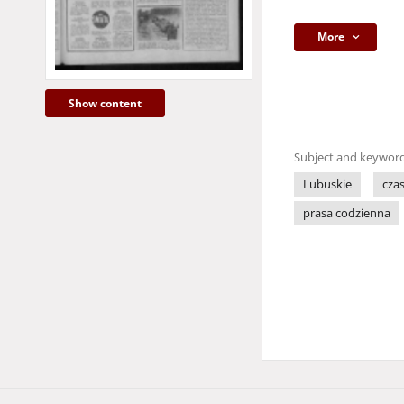
More
Show content
Subject and keyword
Lubuskie
cza
prasa codzienna