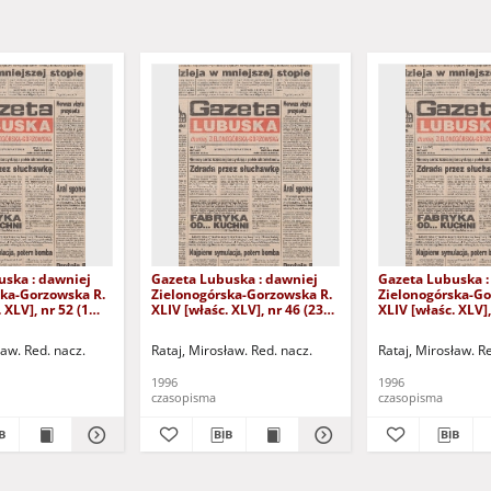
uska : dawniej
Gazeta Lubuska : dawniej
Gazeta Lubuska :
ska-Gorzowska R.
Zielonogórska-Gorzowska R.
Zielonogórska-Go
 XLV], nr 52 (1
XLIV [właśc. XLV], nr 46 (23
XLIV [właśc. XLV],
. - Wyd. 1
lutego 1996). - Wyd. 1
lutego 1996). - W
ław. Red. nacz.
Rataj, Mirosław. Red. nacz.
Rataj, Mirosław. R
1996
1996
czasopisma
czasopisma