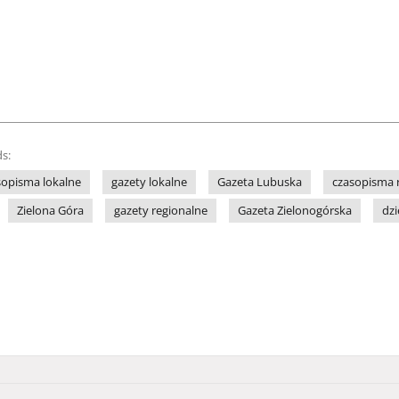
s:
sopisma lokalne
gazety lokalne
Gazeta Lubuska
czasopisma 
Zielona Góra
gazety regionalne
Gazeta Zielonogórska
dzi