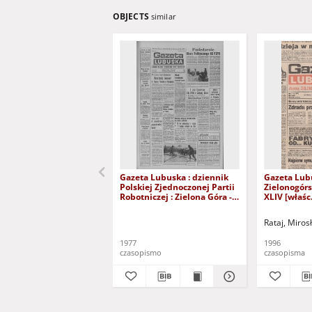
OBJECTS
similar
Gazeta Lubuska : dziennik
Gazeta Lub
Polskiej Zjednoczonej Partii
Zielonogór
Robotniczej : Zielona Góra -
XLIV [właśc.
Gorzów R. XXVI Nr 43 (23
marca 1996)
lutego 1977). - Wyd. A
Rataj, Miros
1977
1996
czasopismo
czasopisma