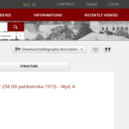
CONTRAST
LOGIN
SHARE
EN
PL
NDEXES
INFORMATIONS
RECENTLY VIEWED
 search
?
Download bibliography description
STRUCTURE
r 258 (30 października 1973). - Wyd. A