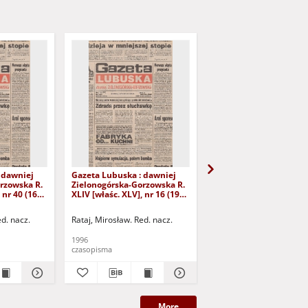
 dawniej
Gazeta Lubuska : dawniej
Gazeta Lubuska : dawn
rzowska R.
Zielonogórska-Gorzowska R.
Zielonogórska-Gorzows
 nr 40 (16
XLIV [właśc. XLV], nr 16 (19
XLI [właśc. XLII], nr 281
yd. 1
stycznia 1996). - Wyd. 1
grudnia 1993). - Wyd 1
ed. nacz.
Rataj, Mirosław. Red. nacz.
Rataj, Mirosław. Red. nac
1996
1993
czasopisma
czasopisma
More