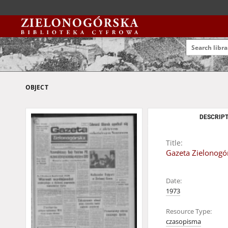
OBJECT
DESCRIPT
Title:
Gazeta Zielonogór
Date:
1973
Resource Type:
czasopisma