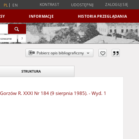
KONTRAST
ZALOGUJ SIĘ
UDOSTĘPNIJ
PL
EN
SY
INFORMACJE
HISTORIA PRZEGLĄDANIA
nsowane
?
Pobierz opis bibliograficzny
STRUKTURA
 Gorzów R. XXXI Nr 184 (9 sierpnia 1985). - Wyd. 1