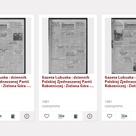
ska : dziennik
Gazeta Lubuska : dziennik
Gazeta Lubuska :
ednoczonej Partii
Polskiej Zjednoczonej Partii
Polskiej Zjednocz
: Zielona Góra -
Robotniczej : Zielona Góra -
Robotniczej : Zie
XIX Nr 236 (26
Gorzów R. XXIX Nr 231 (19
Gorzów R. XXIX N
981). - Wyd. A
listopada 1981). - Wyd. A
listopada 1981). 
1981
1981
czasopisma
czasopisma