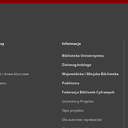
ksy
Informacje
Biblioteka Uniwersytetu
Zielonogórskiego
 i słowa kluczowe
Wojewódzka i Miejska Biblioteka
wca
Publiczna
Federacja Bibliotek Cyfrowych
Uczestnicy Projektu
Opis projektu
Dla autorów i wydawców