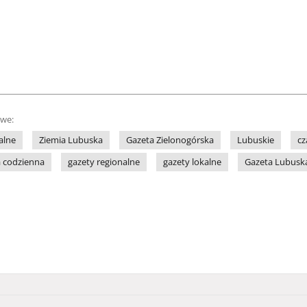
owe:
alne
Ziemia Lubuska
Gazeta Zielonogórska
Lubuskie
cz
a codzienna
gazety regionalne
gazety lokalne
Gazeta Lubusk