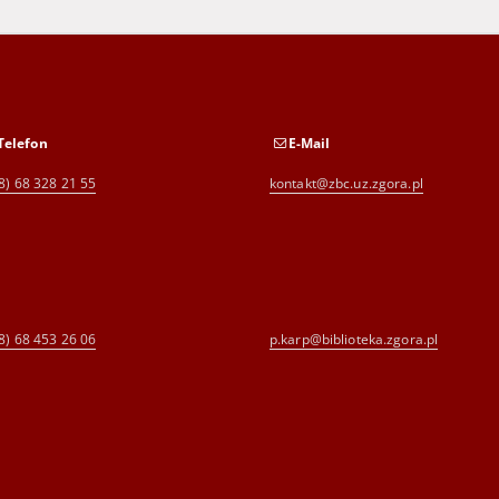
Telefon
E-Mail
8) 68 328 21 55
kontakt@zbc.uz.zgora.pl
8) 68 453 26 06
p.karp@biblioteka.zgora.pl