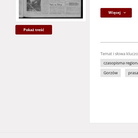
Więcej
Pokaż treść
Temat i słowa klucz
czasopisma region
Gorzów
pras