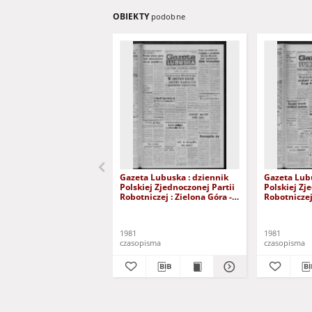
OBIEKTY
podobne
Gazeta Lubuska : dziennik
Gazeta Lubu
Polskiej Zjednoczonej Partii
Polskiej Zj
Robotniczej : Zielona Góra -
Robotniczej 
Gorzów R. XXIX Nr 241 (3
Gorzów R. X
grudnia 1981). - Wyd. A
listopada 1
1981
1981
czasopisma
czasopisma