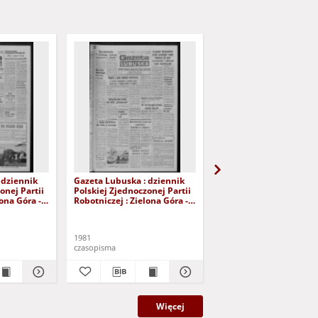
 dziennik
Gazeta Lubuska : dziennik
Gazeta Lubuska : dzie
onej Partii
Polskiej Zjednoczonej Partii
Polskiej Zjednoczonej P
lona Góra -
Robotniczej : Zielona Góra -
Robotniczej : Zielona G
r 226 (12
Gorzów R. XXIX Nr 221 (5
Gorzów R. XXIX Nr 216 
- Wyd. A
listopada 1981). - Wyd. A
października 1981). - W
1981
1981
czasopisma
czasopisma
Więcej