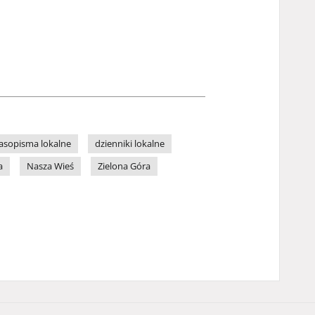
asopisma lokalne
dzienniki lokalne
a
Nasza Wieś
Zielona Góra