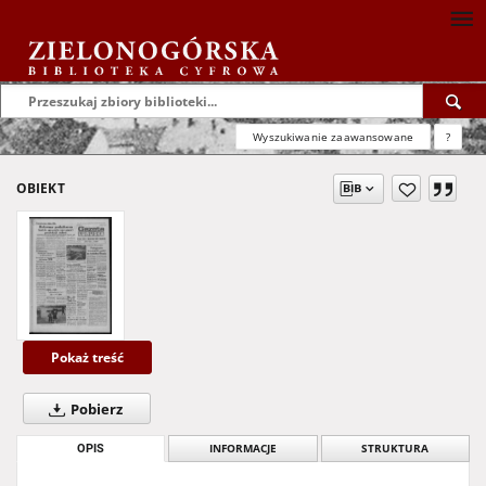
Wyszukiwanie zaawansowane
?
OBIEKT
Pokaż treść
Pobierz
OPIS
INFORMACJE
STRUKTURA