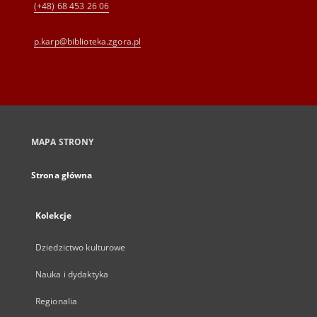
(+48) 68 453 26 06
p.karp@biblioteka.zgora.pl
MAPA STRONY
Strona główna
Kolekcje
Dziedzictwo kulturowe
Nauka i dydaktyka
Regionalia