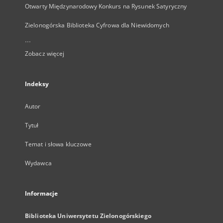
Otwarty Międzynarodowy Konkurs na Rysunek Satyryczny
Zielonogórska Biblioteka Cyfrowa dla Niewidomych
...
Zobacz więcej
Indeksy
Autor
Tytuł
Temat i słowa kluczowe
Wydawca
Informacje
Biblioteka Uniwersytetu Zielonogórskiego