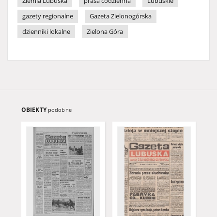
Ziemia Lubuska
prasa codzienna
Lubuskie
gazety regionalne
Gazeta Zielonogórska
dzienniki lokalne
Zielona Góra
OBIEKTY
podobne