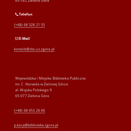
65-762 Zielona Góra
Telefon
(+48) 68 328 21 55
E-Mail
kontakt@zbc.uz.zgora.pl
Wojewódzka i Miejska Biblioteka Publiczna
im. C. Norwida w Zielonej Górze
al. Wojska Polskiego 9
65-077 Zielona Góra
(+48) 68 453 26 06
p.karp@biblioteka.zgora.pl