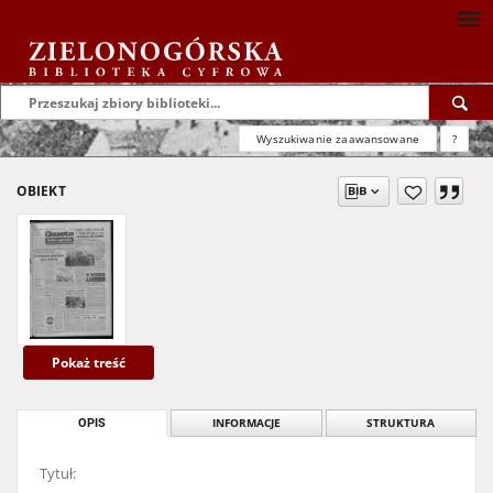
Wyszukiwanie zaawansowane
?
OBIEKT
Pokaż treść
OPIS
INFORMACJE
STRUKTURA
Tytuł: