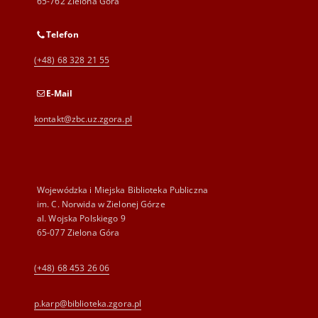
65-762 Zielona Góra
Telefon
(+48) 68 328 21 55
E-Mail
kontakt@zbc.uz.zgora.pl
Wojewódzka i Miejska Biblioteka Publiczna
im. C. Norwida w Zielonej Górze
al. Wojska Polskiego 9
65-077 Zielona Góra
(+48) 68 453 26 06
p.karp@biblioteka.zgora.pl