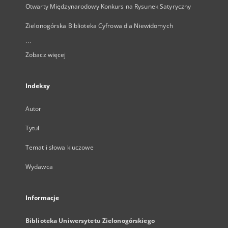
Otwarty Międzynarodowy Konkurs na Rysunek Satyryczny
Zielonogórska Biblioteka Cyfrowa dla Niewidomych
...
Zobacz więcej
Indeksy
Autor
Tytuł
Temat i słowa kluczowe
Wydawca
Informacje
Biblioteka Uniwersytetu Zielonogórskiego