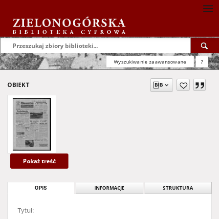
Wyszukiwanie zaawansowane
?
OBIEKT
Pokaż treść
OPIS
INFORMACJE
STRUKTURA
Tytuł: