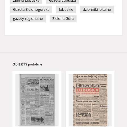
Ziemia Lubuska
Gazeta Lubuska
Gazeta Zielonogórska
lubuskie
dzienniki lokalne
gazety regionalne
Zielona Góra
OBIEKTY
podobne