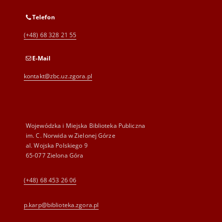
Telefon
(+48) 68 328 21 55
E-Mail
kontakt@zbc.uz.zgora.pl
Wojewódzka i Miejska Biblioteka Publiczna
im. C. Norwida w Zielonej Górze
al. Wojska Polskiego 9
65-077 Zielona Góra
(+48) 68 453 26 06
p.karp@biblioteka.zgora.pl