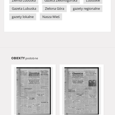
Ziemia Lubuska
Gazeta Zielonogórska
Lubuskie
Gazeta Lubuska
Zielona Góra
gazety regionalne
gazety lokalne
Nasza Wieś
OBIEKTY
podobne