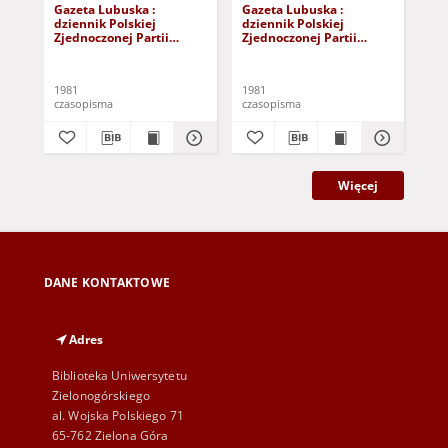
Gazeta Lubuska :
Gazeta Lubuska :
Gaz
dziennik Polskiej
dziennik Polskiej
dzi
Zjednoczonej Partii
Zjednoczonej Partii
Zje
Robotniczej : Zielona
Robotniczej : Zielona
Rob
Góra - Gorzów R. XXIX Nr
Góra - Gorzów R. XXIX Nr
Gór
241 (3 grudnia 1981). -
236 (26 listopada 1981). -
231
1981
1981
198
Wyd. A
Wyd. A
Wy
czasopisma
czasopisma
cza
Więcej
DANE KONTAKTOWE
Adres
Biblioteka Uniwersytetu
Zielonogórskiego
al. Wojska Polskiego 71
65-762 Zielona Góra