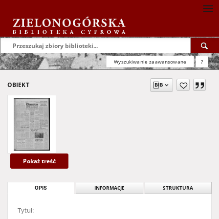
Wyszukiwanie zaawansowane
?
OBIEKT
Pokaż treść
OPIS
INFORMACJE
STRUKTURA
Tytuł: