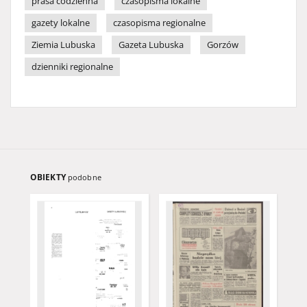
prasa codzienna
czasopisma lokalne
gazety lokalne
czasopisma regionalne
Ziemia Lubuska
Gazeta Lubuska
Gorzów
dzienniki regionalne
OBIEKTY
podobne