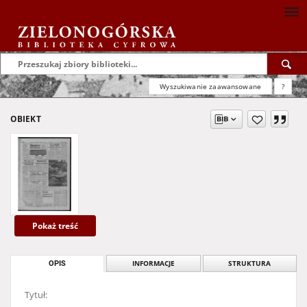
Wyszukiwanie zaawansowane
?
OBIEKT
Pokaż treść
OPIS
INFORMACJE
STRUKTURA
Tytuł: