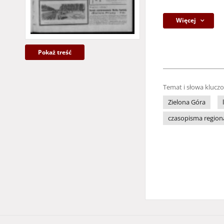
Więcej
Pokaż treść
Temat i słowa klucz
Zielona Góra
czasopisma region