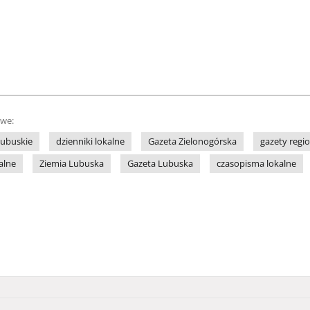
owe:
lubuskie
dzienniki lokalne
Gazeta Zielonogórska
gazety regi
alne
Ziemia Lubuska
Gazeta Lubuska
czasopisma lokalne