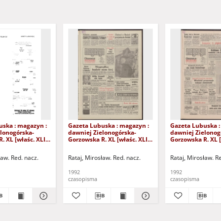
uska : magazyn :
Gazeta Lubuska : magazyn :
Gazeta Lubuska :
lonogórska-
dawniej Zielonogórska-
dawniej Zielonog
. XL [właśc. XLI],
Gorzowska R. XL [właśc. XLI],
Gorzowska R. XL [
24/25/26/27
nr 238 (10/11 października
nr 232 (3/4 paźdz
2). - Wyd. 1
1992). - Wyd. 1
1992). - Wyd. 1
ław. Red. nacz.
Rataj, Mirosław. Red. nacz.
Rataj, Mirosław. R
1992
1992
czasopisma
czasopisma