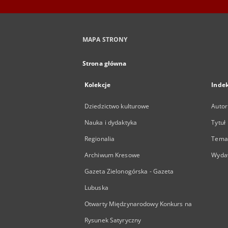
MAPA STRONY
Strona główna
Kolekcje
Inde
Dziedzictwo kulturowe
Autor
Nauka i dydaktyka
Tytuł
Regionalia
Temat
Archiwum Kresowe
Wyda
Gazeta Zielonogórska - Gazeta
Lubuska
Otwarty Międzynarodowy Konkurs na
Rysunek Satyryczny