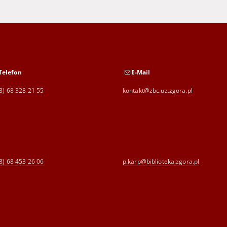
Telefon
E-Mail
8) 68 328 21 55
kontakt@zbc.uz.zgora.pl
8) 68 453 26 06
p.karp@biblioteka.zgora.pl