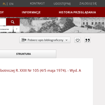
KONTRAST
ZALOGUJ SIĘ
UDOSTĘPNIJ
PL
EN
SY
INFORMACJE
HISTORIA PRZEGLĄDANIA
nsowane
?
Pobierz opis bibliograficzny
STRUKTURA
otniczej R. XXIII Nr 105 (4/5 maja 1974). - Wyd. A