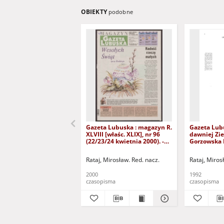
OBIEKTY
podobne
Gazeta Lubuska : magazyn R.
Gazeta Lub
XLVIII [właśc. XLIX], nr 96
dawniej Zie
(22/23/24 kwietnia 2000). -
Gorzowska R
Wyd. A
nr 300 (23/
grudnia 199
Rataj, Mirosław. Red. nacz.
Rataj, Miros
2000
1992
czasopisma
czasopisma