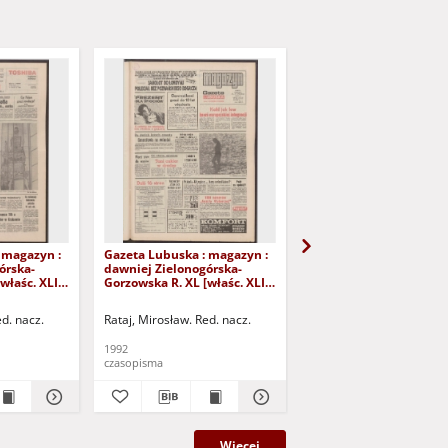
 magazyn :
Gazeta Lubuska : magazyn :
Gazeta Lubuska : maga
órska-
dawniej Zielonogórska-
dawniej Zielonogórska
właśc. XLI],
Gorzowska R. XL [właśc. XLI],
Gorzowska R. XL [właśc.
iernika
nr 226 (26/27 września 1992).
nr 250 (24/25 paździer
- Wyd. 1
1992). - Wyd. 1
ed. nacz.
Rataj, Mirosław. Red. nacz.
Rataj, Mirosław. Red. nac
1992
1992
czasopisma
czasopisma
Więcej