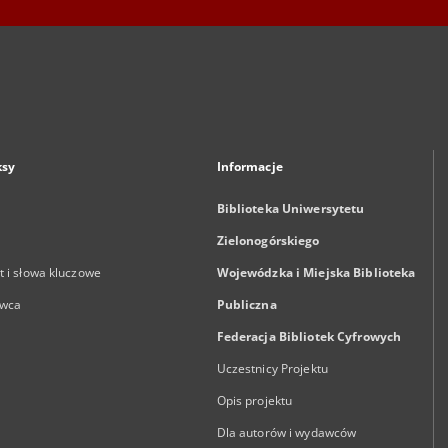
ksy
Informacje
Biblioteka Uniwersytetu
Zielonogórskiego
 i słowa kluczowe
Wojewódzka i Miejska Biblioteka
wca
Publiczna
Federacja Bibliotek Cyfrowych
Uczestnicy Projektu
Opis projektu
Dla autorów i wydawców