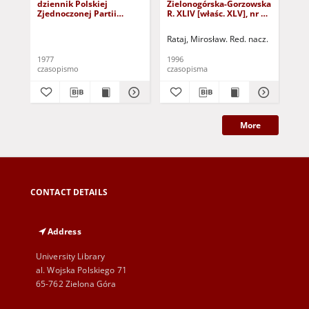
dziennik Polskiej
Zielonogórska-Gorzowska
Zi
Zjednoczonej Partii
R. XLIV [właśc. XLV], nr 52
R. 
Robotniczej : Zielona
(1 marca 1996). - Wyd. 1
(23
Góra - Gorzów R. XXVI Nr
Rataj, Mirosław. Red. nacz.
Rat
43 (23 lutego 1977). -
Wyd. A
1977
1996
199
czasopismo
czasopisma
cza
More
CONTACT DETAILS
Address
University Library
al. Wojska Polskiego 71
65-762 Zielona Góra