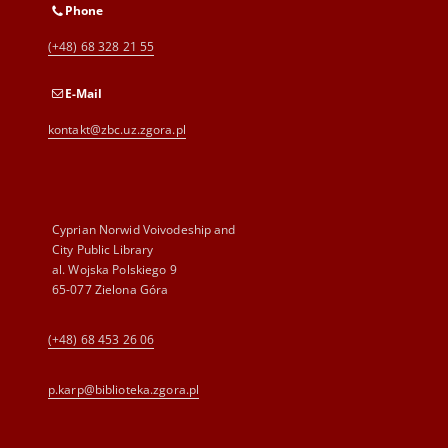
Phone
(+48) 68 328 21 55
E-Mail
kontakt@zbc.uz.zgora.pl
Cyprian Norwid Voivodeship and
City Public Library
al. Wojska Polskiego 9
65-077 Zielona Góra
(+48) 68 453 26 06
p.karp@biblioteka.zgora.pl