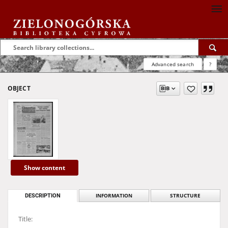
Advanced search
?
OBJECT
Show content
DESCRIPTION
INFORMATION
STRUCTURE
Title: