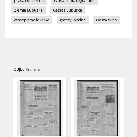
prasa codzienna
czasopisma regionalne
Ziemia Lubuska
Gazeta Lubuska
czasopisma lokalne
gazety lokalne
Nasza Wieś
OBJECTS
similar