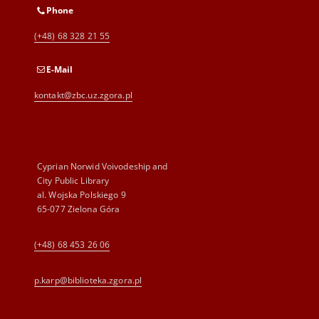
Phone
(+48) 68 328 21 55
E-Mail
kontakt@zbc.uz.zgora.pl
Cyprian Norwid Voivodeship and
City Public Library
al. Wojska Polskiego 9
65-077 Zielona Góra
(+48) 68 453 26 06
p.karp@biblioteka.zgora.pl