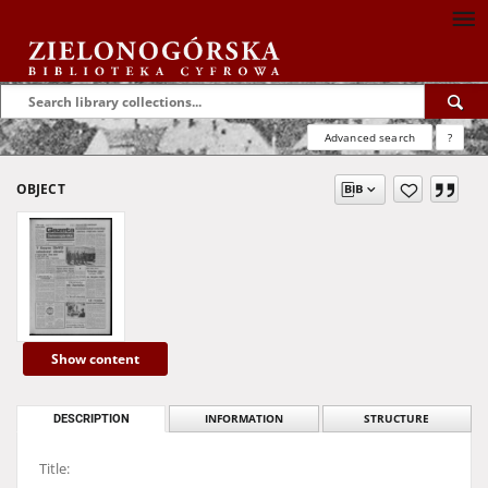
Advanced search
?
OBJECT
Show content
DESCRIPTION
INFORMATION
STRUCTURE
Title: