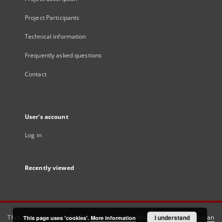
Project Participants
Technical information
Frequently asked questions
Contact
User's account
Log in
Recently viewed
This service runs on
DInGO dLibra 6.3.21
software created by
I understand
Poznan
This page uses 'cookies'.
More information