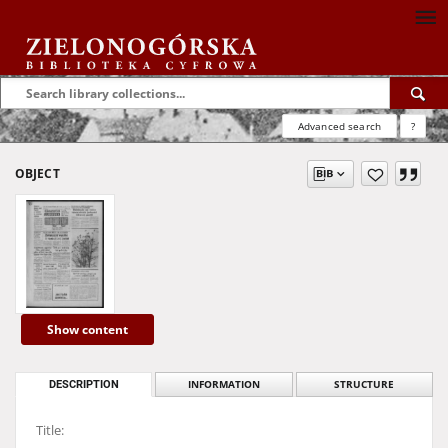
Advanced search
?
OBJECT
Show content
DESCRIPTION
INFORMATION
STRUCTURE
Title: