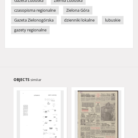
Gazeta Lubuska
Ziemia Lubuska
czasopisma regionalne
Zielona Góra
Gazeta Zielonogórska
dzienniki lokalne
lubuskie
gazety regionalne
OBJECTS
similar