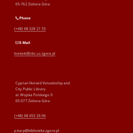
65-762 Zielona Góra
Phone
(+48) 68 328 21 55
E-Mail
kontakt@zbc.uz.zgora.pl
Cyprian Norwid Voivodeship and
City Public Library
al. Wojska Polskiego 9
65-077 Zielona Góra
(+48) 68 453 26 06
p.karp@biblioteka.zgora.pl