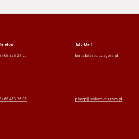
Telefon
E-Mail
8) 68 328 21 55
kontakt@zbc.uz.zgora.pl
8) 68 453 26 06
p.karp@biblioteka.zgora.pl