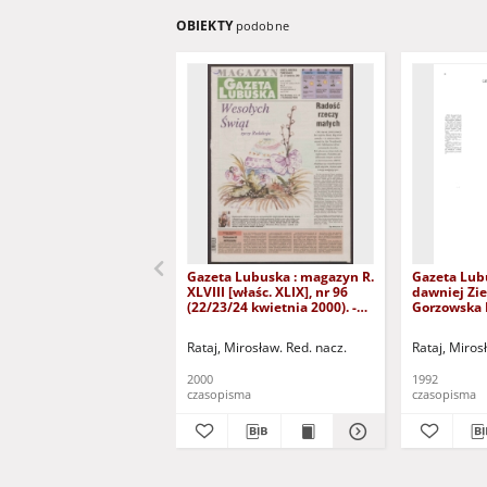
OBIEKTY
podobne
Gazeta Lubuska : magazyn R.
Gazeta Lub
XLVIII [właśc. XLIX], nr 96
dawniej Zie
(22/23/24 kwietnia 2000). -
Gorzowska R
Wyd. A
nr 300 (23/
grudnia 199
Rataj, Mirosław. Red. nacz.
Rataj, Miros
2000
1992
czasopisma
czasopisma