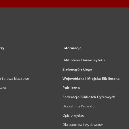
ksy
Informacje
Biblioteka Uniwersytetu
Zielonogórskiego
 i słowa kluczowe
Wojewódzka i Miejska Biblioteka
wca
Publiczna
Federacja Bibliotek Cyfrowych
Uczestnicy Projektu
Opis projektu
Dla autorów i wydawców