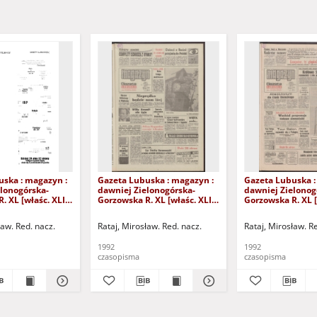
uska : magazyn :
Gazeta Lubuska : magazyn :
Gazeta Lubuska :
lonogórska-
dawniej Zielonogórska-
dawniej Zielonog
. XL [właśc. XLI],
Gorzowska R. XL [właśc. XLI],
Gorzowska R. XL [
24/25/26/27
nr 238 (10/11 października
nr 232 (3/4 paźdz
2). - Wyd. 1
1992). - Wyd. 1
1992). - Wyd. 1
ław. Red. nacz.
Rataj, Mirosław. Red. nacz.
Rataj, Mirosław. R
1992
1992
czasopisma
czasopisma