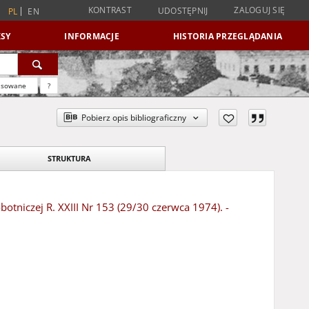
KONTRAST
ZALOGUJ SIĘ
UDOSTĘPNIJ
PL
EN
SY
INFORMACJE
HISTORIA PRZEGLĄDANIA
nsowane
?
Pobierz opis bibliograficzny
STRUKTURA
otniczej R. XXIII Nr 153 (29/30 czerwca 1974). -