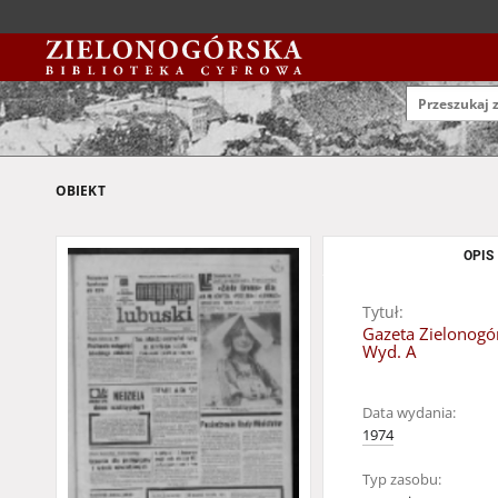
OBIEKT
OPIS
Tytuł:
Gazeta Zielonogór
Wyd. A
Data wydania:
1974
Typ zasobu: