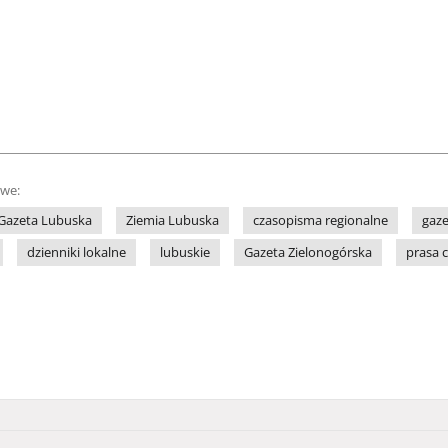
owe:
Gazeta Lubuska
Ziemia Lubuska
czasopisma regionalne
gaze
dzienniki lokalne
lubuskie
Gazeta Zielonogórska
prasa 