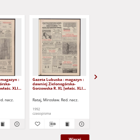
 magazyn :
Gazeta Lubuska : magazyn :
Gazeta Lubuska : maga
órska-
dawniej Zielonogórska-
dawniej Zielonogórska
właśc. XLI],
Gorzowska R. XL [właśc. XLI],
Gorzowska R. XL [właśc.
iernika
nr 226 (26/27 września 1992).
nr 250 (24/25 paździer
- Wyd. 1
1992). - Wyd. 1
ed. nacz.
Rataj, Mirosław. Red. nacz.
Rataj, Mirosław. Red. nac
1992
1992
czasopisma
czasopisma
Więcej