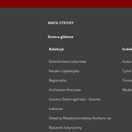
MAPA STRONY
Strona główna
Kolekcje
Inde
Dziedzictwo kulturowe
Autor
Nauka i dydaktyka
Tytuł
Regionalia
Temat
Archiwum Kresowe
Wyda
Gazeta Zielonogórska - Gazeta
Lubuska
Otwarty Międzynarodowy Konkurs na
Rysunek Satyryczny