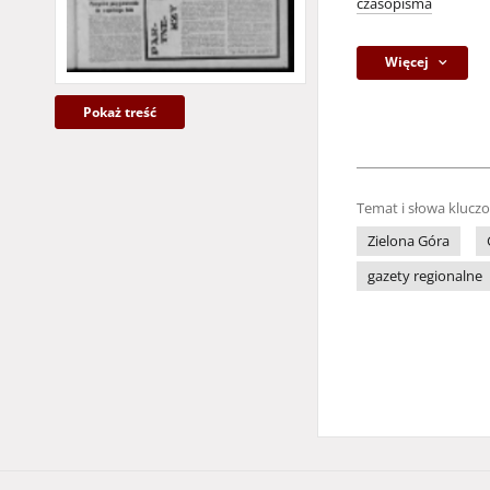
czasopisma
Więcej
Pokaż treść
Temat i słowa klucz
Zielona Góra
gazety regionalne