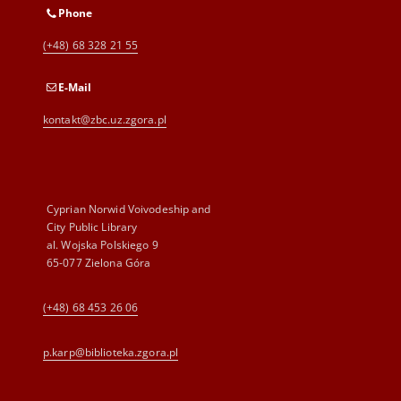
Phone
(+48) 68 328 21 55
E-Mail
kontakt@zbc.uz.zgora.pl
Cyprian Norwid Voivodeship and
City Public Library
al. Wojska Polskiego 9
65-077 Zielona Góra
(+48) 68 453 26 06
p.karp@biblioteka.zgora.pl