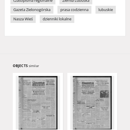
czasopisma regionalne
Ziemia Lubuska
Gazeta Zielonogórska
prasa codzienna
lubuskie
Nasza Wieś
dzienniki lokalne
OBJECTS
similar