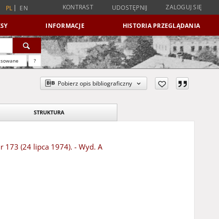
KONTRAST
ZALOGUJ SIĘ
UDOSTĘPNIJ
PL
EN
SY
INFORMACJE
HISTORIA PRZEGLĄDANIA
nsowane
?
Pobierz opis bibliograficzny
STRUKTURA
r 173 (24 lipca 1974). - Wyd. A