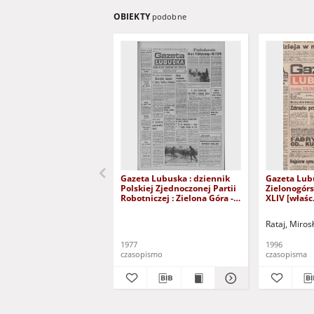
OBIEKTY
podobne
Gazeta Lubuska : dziennik
Gazeta Lub
Polskiej Zjednoczonej Partii
Zielonogór
Robotniczej : Zielona Góra -
XLIV [właśc.
Gorzów R. XXVI Nr 43 (23
marca 1996)
lutego 1977). - Wyd. A
Rataj, Miros
1977
1996
czasopismo
czasopisma