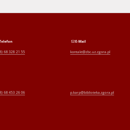
Telefon
E-Mail
8) 68 328 21 55
kontakt@zbc.uz.zgora.pl
8) 68 453 26 06
p.karp@biblioteka.zgora.pl