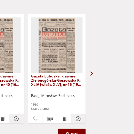
 dawniej
Gazeta Lubuska : dawniej
Gazeta Lubuska : dawn
rzowska R.
Zielonogórska-Gorzowska R.
Zielonogórska-Gorzows
 nr 40 (16
XLIV [właśc. XLV], nr 16 (19
XLI [właśc. XLII], nr 281
yd. 1
stycznia 1996). - Wyd. 1
grudnia 1993). - Wyd 1
ed. nacz.
Rataj, Mirosław. Red. nacz.
Rataj, Mirosław. Red. nac
1996
1993
czasopisma
czasopisma
Więcej