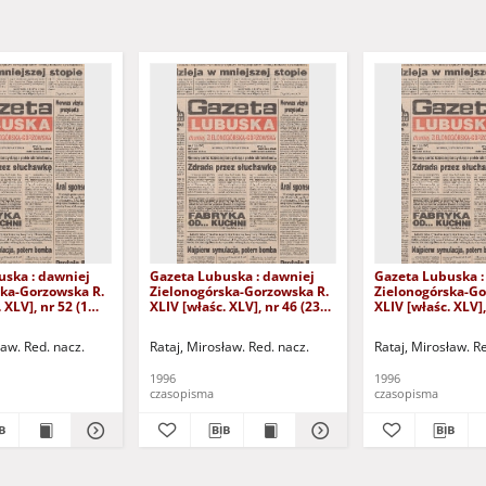
uska : dawniej
Gazeta Lubuska : dawniej
Gazeta Lubuska :
ska-Gorzowska R.
Zielonogórska-Gorzowska R.
Zielonogórska-Go
 XLV], nr 52 (1
XLIV [właśc. XLV], nr 46 (23
XLIV [właśc. XLV],
. - Wyd. 1
lutego 1996). - Wyd. 1
lutego 1996). - W
ław. Red. nacz.
Rataj, Mirosław. Red. nacz.
Rataj, Mirosław. R
1996
1996
czasopisma
czasopisma