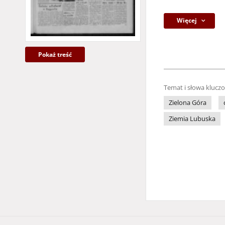
Więcej
Pokaż treść
Temat i słowa klucz
Zielona Góra
Ziemia Lubuska