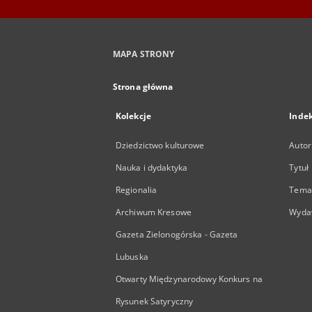
MAPA STRONY
Strona główna
Kolekcje
Inde
Dziedzictwo kulturowe
Autor
Nauka i dydaktyka
Tytuł
Regionalia
Temat
Archiwum Kresowe
Wyda
Gazeta Zielonogórska - Gazeta
Lubuska
Otwarty Międzynarodowy Konkurs na
Rysunek Satyryczny