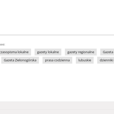
owe:
czasopisma lokalne
gazety lokalne
gazety regionalne
Gazeta
Gazeta Zielonogórska
prasa codzienna
lubuskie
dzienniki