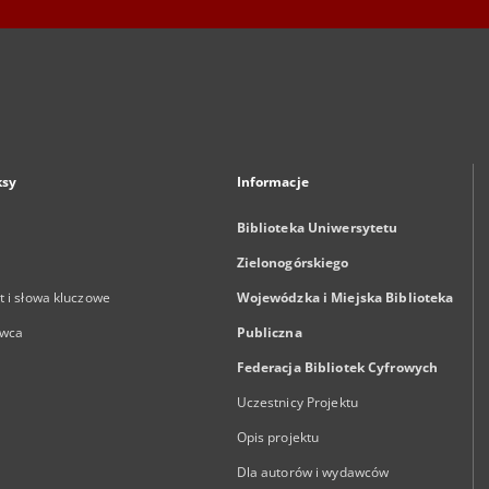
ksy
Informacje
Biblioteka Uniwersytetu
Zielonogórskiego
 i słowa kluczowe
Wojewódzka i Miejska Biblioteka
wca
Publiczna
Federacja Bibliotek Cyfrowych
Uczestnicy Projektu
Opis projektu
Dla autorów i wydawców