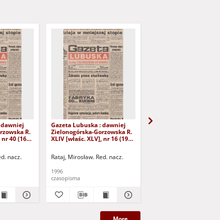
 dawniej
Gazeta Lubuska : dawniej
Gazeta Lubuska : dawn
rzowska R.
Zielonogórska-Gorzowska R.
Zielonogórska-Gorzows
 nr 40 (16
XLIV [właśc. XLV], nr 16 (19
XLI [właśc. XLII], nr 281
yd. 1
stycznia 1996). - Wyd. 1
grudnia 1993). - Wyd 1
ed. nacz.
Rataj, Mirosław. Red. nacz.
Rataj, Mirosław. Red. nac
1996
1993
czasopisma
czasopisma
More