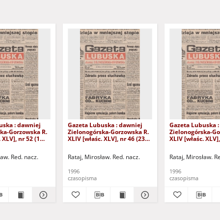
uska : dawniej
Gazeta Lubuska : dawniej
Gazeta Lubuska :
ska-Gorzowska R.
Zielonogórska-Gorzowska R.
Zielonogórska-Go
 XLV], nr 52 (1
XLIV [właśc. XLV], nr 46 (23
XLIV [właśc. XLV],
. - Wyd. 1
lutego 1996). - Wyd. 1
lutego 1996). - W
ław. Red. nacz.
Rataj, Mirosław. Red. nacz.
Rataj, Mirosław. R
1996
1996
czasopisma
czasopisma