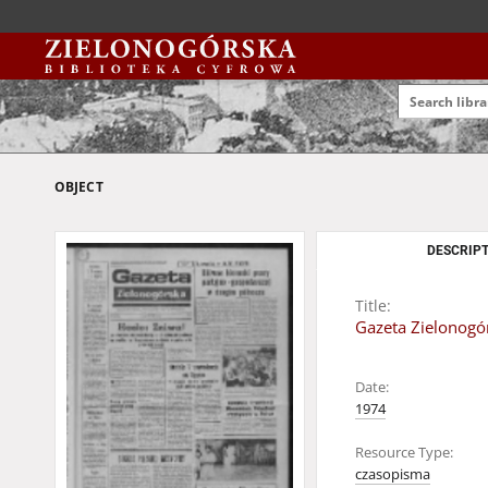
OBJECT
DESCRIPT
Title:
Gazeta Zielonogór
Date:
1974
Resource Type:
czasopisma