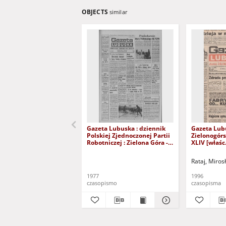
OBJECTS
similar
Gazeta Lubuska : dziennik
Gazeta Lub
Polskiej Zjednoczonej Partii
Zielonogór
Robotniczej : Zielona Góra -
XLIV [właśc.
Gorzów R. XXVI Nr 43 (23
marca 1996)
lutego 1977). - Wyd. A
Rataj, Miros
1977
1996
czasopismo
czasopisma