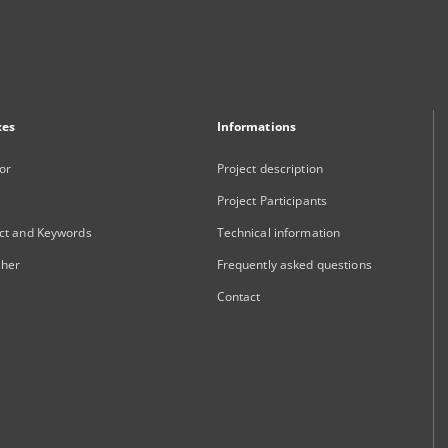
xes
Informations
or
Project description
Project Participants
ct and Keywords
Technical information
sher
Frequently asked questions
Contact