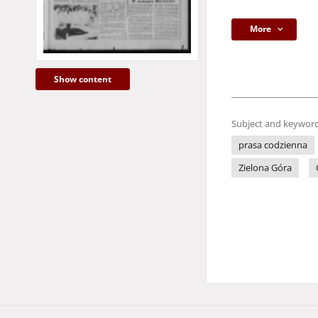
More
Show content
Subject and keyword
prasa codzienna
Zielona Góra