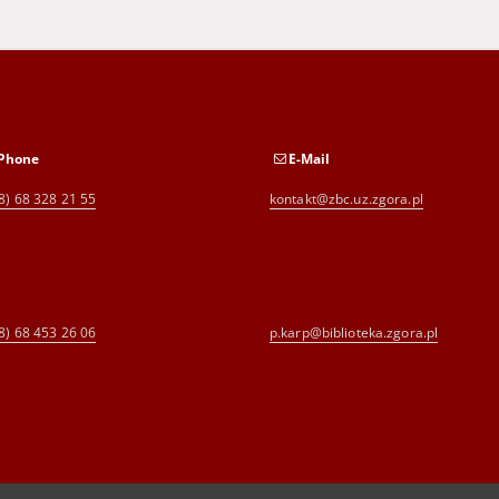
Phone
E-Mail
8) 68 328 21 55
kontakt@zbc.uz.zgora.pl
8) 68 453 26 06
p.karp@biblioteka.zgora.pl