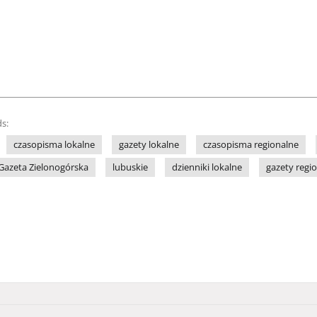
s:
czasopisma lokalne
gazety lokalne
czasopisma regionalne
Gazeta Zielonogórska
lubuskie
dzienniki lokalne
gazety regi