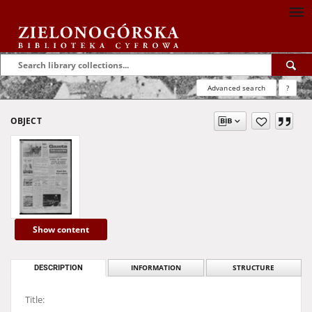
Advanced search
?
OBJECT
Show content
DESCRIPTION
INFORMATION
STRUCTURE
Title: