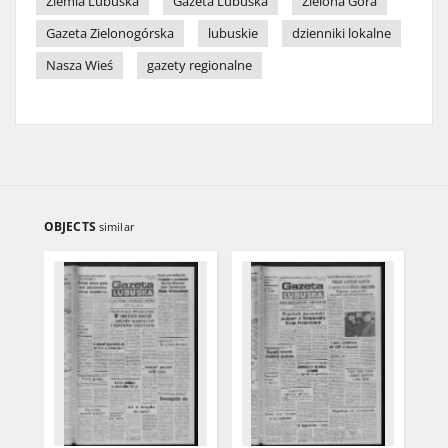
Ziemia Lubuska
Gazeta Lubuska
Zielona Góra
Gazeta Zielonogórska
lubuskie
dzienniki lokalne
Nasza Wieś
gazety regionalne
OBJECTS
similar