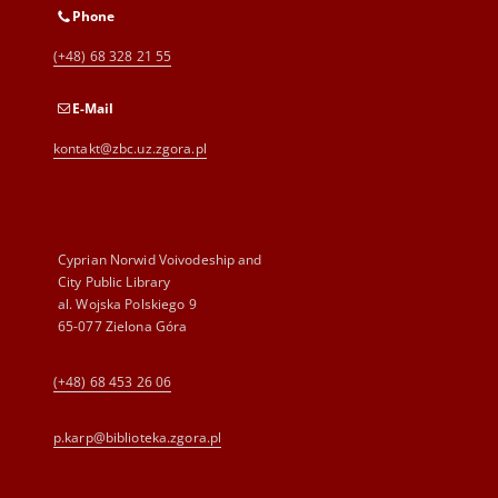
Phone
(+48) 68 328 21 55
E-Mail
kontakt@zbc.uz.zgora.pl
Cyprian Norwid Voivodeship and
City Public Library
al. Wojska Polskiego 9
65-077 Zielona Góra
(+48) 68 453 26 06
p.karp@biblioteka.zgora.pl