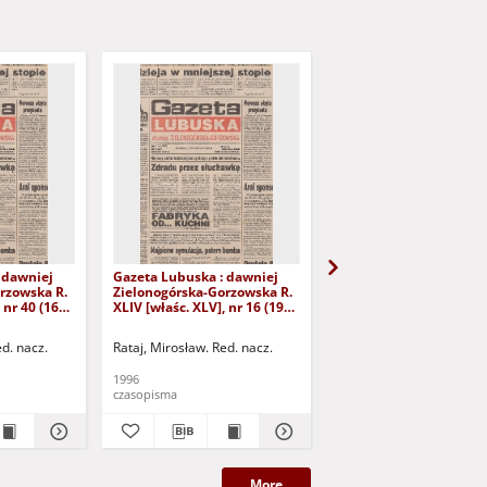
 dawniej
Gazeta Lubuska : dawniej
Gazeta Lubuska : dawn
rzowska R.
Zielonogórska-Gorzowska R.
Zielonogórska-Gorzows
 nr 40 (16
XLIV [właśc. XLV], nr 16 (19
XLI [właśc. XLII], nr 281
yd. 1
stycznia 1996). - Wyd. 1
grudnia 1993). - Wyd 1
ed. nacz.
Rataj, Mirosław. Red. nacz.
Rataj, Mirosław. Red. nac
1996
1993
czasopisma
czasopisma
More