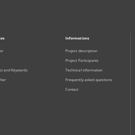
xes
Informations
or
Project description
Project Participants
ct and Keywords
Technical information
sher
Frequently asked questions
Contact