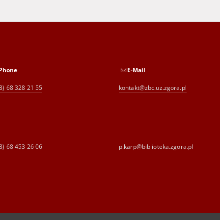
Phone
E-Mail
8) 68 328 21 55
kontakt@zbc.uz.zgora.pl
8) 68 453 26 06
p.karp@biblioteka.zgora.pl