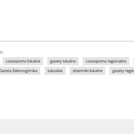
s:
czasopisma lokalne
gazety lokalne
czasopisma regionalne
Gazeta Zielonogórska
lubuskie
dzienniki lokalne
gazety regi