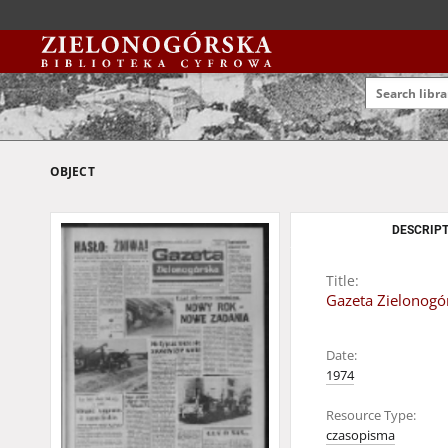
OBJECT
DESCRIPT
Title:
Gazeta Zielonogór
Date:
1974
Resource Type:
czasopisma