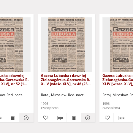
uska : dawniej
Gazeta Lubuska : dawniej
Gazeta Lubuska :
ska-Gorzowska R.
Zielonogórska-Gorzowska R.
Zielonogórska-Go
 XLV], nr 52 (1
XLIV [właśc. XLV], nr 46 (23
XLIV [właśc. XLV],
. - Wyd. 1
lutego 1996). - Wyd. 1
lutego 1996). - W
ław. Red. nacz.
Rataj, Mirosław. Red. nacz.
Rataj, Mirosław. R
1996
1996
czasopisma
czasopisma