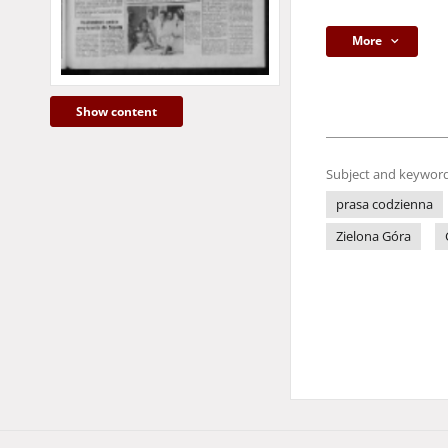
More
Show content
Subject and keyword
prasa codzienna
Zielona Góra