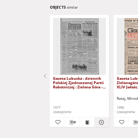
OBJECTS
similar
Gazeta Lubuska : dziennik
Gazeta Lub
Polskiej Zjednoczonej Partii
Zielonogór
Robotniczej : Zielona Góra -
XLIV [właśc.
Gorzów R. XXVI Nr 43 (23
marca 1996)
lutego 1977). - Wyd. A
Rataj, Miros
1977
1996
czasopismo
czasopisma